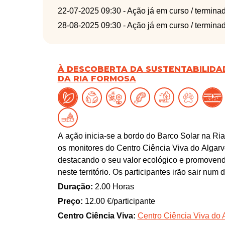
22-07-2025 09:30
- Ação já em curso / termina
28-08-2025 09:30
- Ação já em curso / termina
À DESCOBERTA DA SUSTENTABILIDA
DA RIA FORMOSA
A ação inicia-se a bordo do Barco Solar na Ri
os monitores do Centro Ciência Viva do Algarv
destacando o seu valor ecológico e promovendo
neste território. Os participantes irão sair nu
organismos que aí habitam, assim como a sua 
Duração:
2.00 Horas
Preço:
12.00 €/participante
Esta ação é em parceria com a empresa FromH
Centro Ciência Viva:
Centro Ciência Viva do A