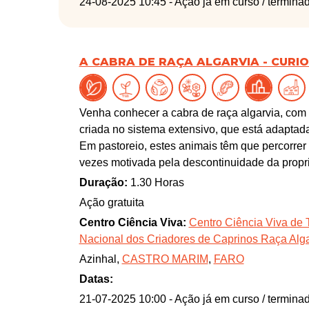
24-08-2025 10:45
- Ação já em curso / termina
A CABRA DE RAÇA ALGARVIA - CURI
Venha conhecer a cabra de raça algarvia, com pa
criada no sistema extensivo, que está adaptad
Em pastoreio, estes animais têm que percorrer
vezes motivada pela descontinuidade da propr
alguns rebanhos no interior algarvio, a transum
Duração:
1.30 Horas
da cabra algarvia atualmente são produzidos, 
Ação gratuita
cabra com ervas aromáticas, sem aditivos e uti
Centro Ciência Viva:
Centro Ciência Viva de 
em breve, leite de cabra pasteurizado. Poderá
Nacional dos Criadores de Caprinos Raça Alga
instalações de produção do respetivo queijo 
Azinhal,
CASTRO MARIM
,
FARO
Datas:
21-07-2025 10:00
- Ação já em curso / termina