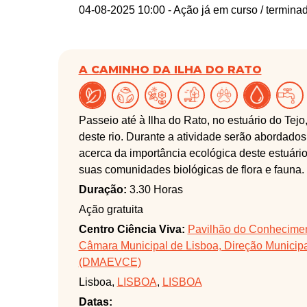
04-08-2025 10:00
- Ação já em curso / termina
A CAMINHO DA ILHA DO RATO
Passeio até à Ilha do Rato, no estuário do Tej
deste rio. Durante a atividade serão abordado
acerca da importância ecológica deste estuár
suas comunidades biológicas de flora e fauna.
de aves. A atividade envolve também o desemb
Duração:
3.30 Horas
pelos participantes uma pequena operação de 
Ação gratuita
do lixo marinho e da emergência climática.
Centro Ciência Viva:
Pavilhão do Conheciment
Câmara Municipal de Lisboa, Direção Municipa
(DMAEVCE)
Lisboa,
LISBOA
,
LISBOA
Datas: