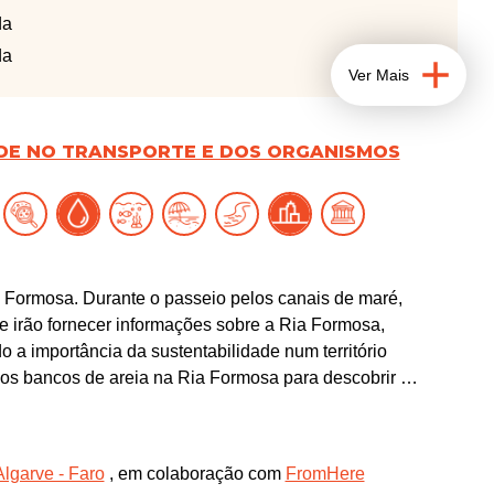
da
da
Ver Mais
DE NO TRANSPORTE E DOS ORGANISMOS
a Formosa. Durante o passeio pelos canais de maré,
e irão fornecer informações sobre a Ria Formosa,
 a importância da sustentabilidade num território
m dos bancos de areia na Ria Formosa para descobrir os
interação e exploração pela comunidade.
ere, a bordo do Barco Solar da Ria Formosa.
lgarve - Faro
, em colaboração com
FromHere