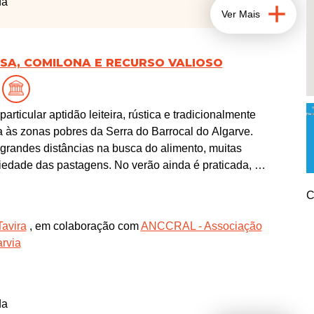
da
Ver Mais
OSA, COMILONA E RECURSO VALIOSO
rticular aptidão leiteira, rústica e tradicionalmente
a às zonas pobres da Serra do Barrocal do Algarve.
 grandes distâncias na busca do alimento, muitas
iedade das pastagens. No verão ainda é praticada, em
ância para o litoral ou mesmo para o Alentejo. Do leite
C
pela ANCCRAL, queijo de cabra fresco, queijo de
lizando o sal de Castro Marim, mas também iogurte - e
Tavira
, em colaboração com
ANCCRAL - Associação
 conhecer as ternurentas cabrinhas em pastagem e as
rvia
nesta atividade em parceria com a ANCCRAL.
da