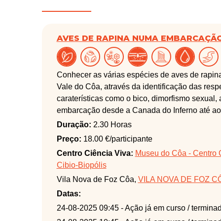
AVES DE RAPINA NUMA EMBARCAÇÃO 
Conhecer as várias espécies de aves de rapin
Vale do Côa, através da identificação das resp
caraterísticas como o bico, dimorfismo sexual,
embarcação desde a Canada do Inferno até ao F
núcleo de arte rupestre do Fariseu.
Duração:
2.30 Horas
Preço:
18.00 €/participante
Centro Ciência Viva:
Museu do Côa - Centro 
Cibio-Biopólis
Vila Nova de Foz Côa,
VILA NOVA DE FOZ C
Datas:
24-08-2025 09:45
- Ação já em curso / termina