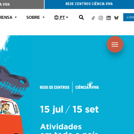
REDE CENTROS CIÊNCIA VIVA
A VIVA
RENSA
SOBRE
PT
LOG