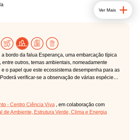
da
Ver Mais
o, a bordo da falua Esperança, uma embarcação típica
s, entre outros, temas ambientais, nomeadamente
io e o papel que este ecossistema desempenha para as
 Poderá verificar-se a observação de várias espécies
arque neste banco de areia, onde será levada a cabo
recolha de resíduos, enquadrada nas problemáticas
o - Centro Ciência Viva
, em colaboração com
l de Ambiente, Estrutura Verde, Clima e Energia