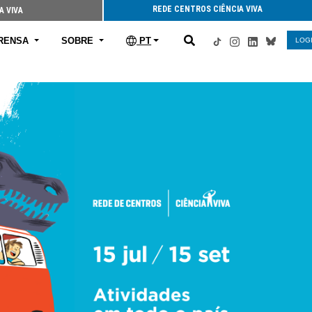
REDE CENTROS CIÊNCIA VIVA
A VIVA
RENSA
SOBRE
PT
LOG