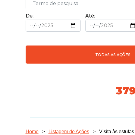
De:
Até:
TODAS AS AÇÕES
47
Home
>
Listagem de Ações
>
Visita às estufa