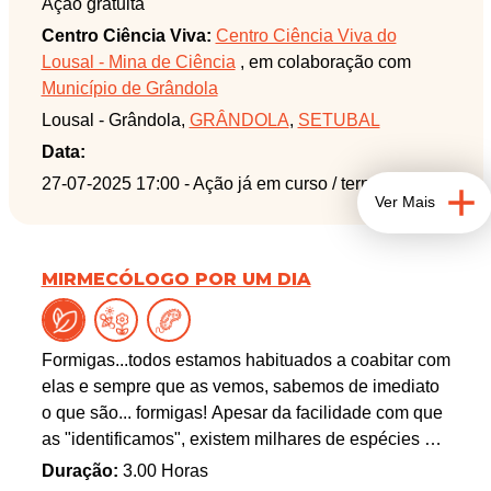
Ação gratuita
que hoje podem ser observados. Rume ao Lousal e
Centro Ciência Viva:
Centro Ciência Viva do
caminhe pelo montado alentejano ao redor da
Lousal - Mina de Ciência
, em colaboração com
aldeia mineira do Lousal. No percurso saiba tudo
Município de Grândola
sobre a geologia regional e, pela mão do
Lousal - Grândola,
GRÂNDOLA
,
SETUBAL
arqueólogo Nuno Inácio, conheça dois dos mais
representativos monumentos megalíticos e os
Data:
propósitos da intervenção arqueológica levada a
27-07-2025 17:00
- Ação já em curso / terminada
Ver Mais
cabo na anta do Monte do Lousal.
MIRMECÓLOGO POR UM DIA
Formigas...todos estamos habituados a coabitar com
elas e sempre que as vemos, sabemos de imediato
o que são... formigas! Apesar da facilidade com que
as "identificamos", existem milhares de espécies de
formigas em todo o mundo, adaptadas a quase
Duração:
3.00 Horas