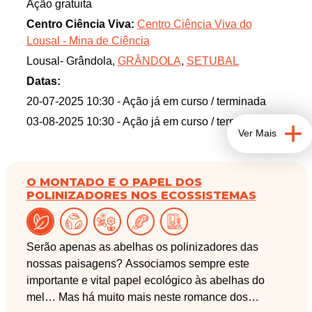
Ação gratuita
inicia-se com uma conversa sobre os raios cósmicos
Centro Ciência Viva:
Centro Ciência Viva do
e a técnica de tomografia com muões, que é seguida
Lousal - Mina de Ciência
de uma visita ao detetor instalado na galeria
Lousal- Grândola,
GRÂNDOLA
,
SETUBAL
Waldemar acompanhado pelos cientistas (físicos e
geólogos) que trabalham no projeto.
Datas:
20-07-2025 10:30
- Ação já em curso / terminada
03-08-2025 10:30
- Ação já em curso / terminada
Ver Mais
O MONTADO E O PAPEL DOS
POLINIZADORES NOS ECOSSISTEMAS
Serão apenas as abelhas os polinizadores das
nossas paisagens? Associamos sempre este
importante e vital papel ecológico às abelhas do
mel… Mas há muito mais neste romance dos