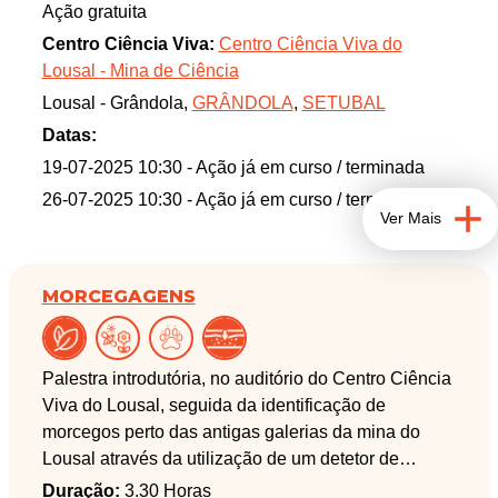
todos os ecossistemas da Terra. Participe nesta
Ação gratuita
fantástica saída de campo e venha ser mirmecólogo
Centro Ciência Viva:
Centro Ciência Viva do
por um dia onde vai descobrir mais sobre as
Lousal - Mina de Ciência
diferentes espécies de formigas, os seus habitats e
Lousal - Grândola,
GRÂNDOLA
,
SETUBAL
a extraordinária hierarquia das suas colónias. De
seguida, explore a taxonomia destes insetos e
Datas:
aprenda a distinguir as diferentes espécies que
19-07-2025 10:30
- Ação já em curso / terminada
encontrará no Lousal.
26-07-2025 10:30
- Ação já em curso / terminada
Ver Mais
MORCEGAGENS
Palestra introdutória, no auditório do Centro Ciência
Viva do Lousal, seguida da identificação de
morcegos perto das antigas galerias da mina do
Lousal através da utilização de um detetor de
ultrassons.
Duração:
3.30 Horas