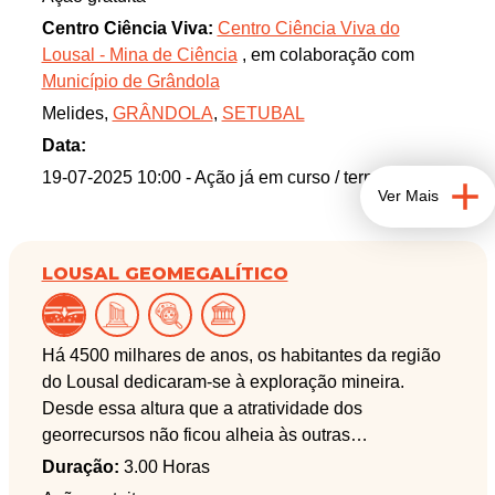
Centro Ciência Viva:
Centro Ciência Viva do
Lousal - Mina de Ciência
, em colaboração com
Município de Grândola
Melides,
GRÂNDOLA
,
SETUBAL
Data:
19-07-2025 10:00
- Ação já em curso / terminada
Ver Mais
LOUSAL GEOMEGALÍTICO
Há 4500 milhares de anos, os habitantes da região
do Lousal dedicaram-se à exploração mineira.
Desde essa altura que a atratividade dos
georrecursos não ficou alheia às outras
comunidades que por ali se instalaram. Deixaram
Duração:
3.00 Horas
monumentos megalíticos e indícios da sua atividade