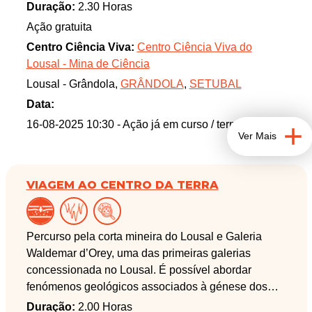
raízes da fotografia utilizando materiais simples e
Duração:
2.30 Horas
acessíveis. Os participantes aprenderão a construir
Ação gratuita
uma câmara pinhole, explorarão os princípios
Centro Ciência Viva:
Centro Ciência Viva do
básicos da fotografia analógica, e entenderão o
Lousal - Mina de Ciência
papel crucial da química no processo de revelação.
Lousal - Grândola,
GRÂNDOLA
,
SETUBAL
Através desta experiência prática, será possível
apreciar a magia da transformação de um simples
Data:
pedaço de papel fotográfico numa imagem revelada,
16-08-2025 10:30
- Ação já em curso / terminada
Ver Mais
capturando momentos de forma artesanal e única.
Venha descobrir o mundo da fotografia tradicional e
leve consigo uma fotografia criada por si!
VIAGEM AO CENTRO DA TERRA
Percurso pela corta mineira do Lousal e Galeria
Waldemar d’Orey, uma das primeiras galerias
concessionada no Lousal. É possível abordar
fenómenos geológicos associados à génese dos
sulfuretos maciços polimetálicos da Faixa Piritosa
Duração:
2.00 Horas