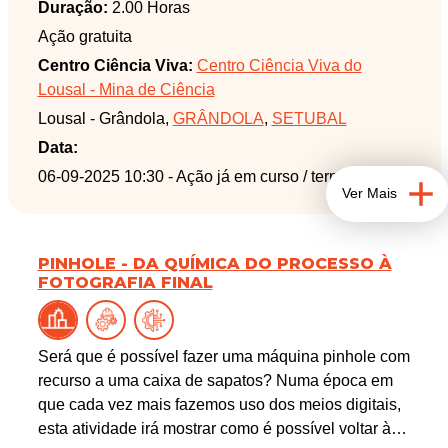
ecossistemas e da sua pintura neste quadro
Duração:
2.00 Horas
biodiverso que é o nosso montado. Venha daí
Ação gratuita
descobrir alguns destes polinizadores que são os
Centro Ciência Viva:
Centro Ciência Viva do
verdadeiros gestores e escultores dos nossos
Lousal - Mina de Ciência
ecossistemas mediterrânicos
Lousal - Grândola,
GRÂNDOLA
,
SETUBAL
Data:
06-09-2025 10:30
- Ação já em curso / terminada
Ver Mais
PINHOLE - DA QUÍMICA DO PROCESSO À
FOTOGRAFIA FINAL
Será que é possível fazer uma máquina pinhole com
recurso a uma caixa de sapatos? Numa época em
que cada vez mais fazemos uso dos meios digitais,
esta atividade irá mostrar como é possível voltar às