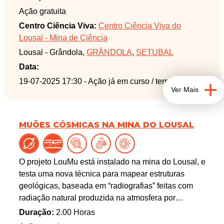
Ação gratuita
Centro Ciência Viva:
Centro Ciência Viva do
Lousal - Mina de Ciência
Lousal - Grândola,
GRÂNDOLA
,
SETUBAL
Data:
19-07-2025 17:30
- Ação já em curso / terminada
Ver Mais
MUÕES CÓSMICAS NA MINA DO LOUSAL
O projeto LouMu está instalado na mina do Lousal, e
testa uma nova técnica para mapear estruturas
geológicas, baseada em “radiografias” feitas com
radiação natural produzida na atmosfera por
partículas que chegam à Terra vindas da nossa ou
Duração:
2.00 Horas
outras galáxias: os muões cósmicos. Esta visita