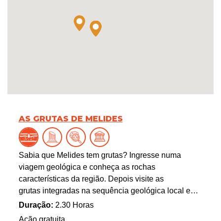
AS GRUTAS DE MELIDES
Sabia que Melides tem grutas? Ingresse numa
viagem geológica e conheça as rochas
características da região. Depois visite as
grutas integradas na sequência geológica local e
quem as povoam e que memórias nos deixaram do
Duração:
2.30 Horas
seu quotidiano.
Ação gratuita