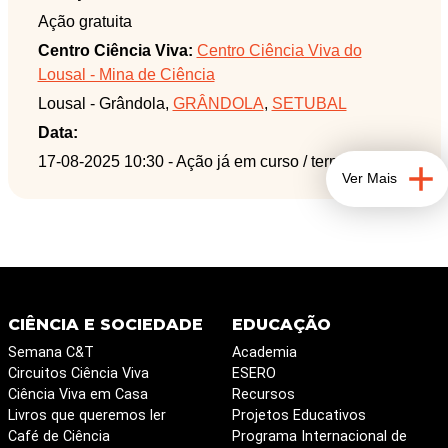
Ibérica, mas também sobre a história da mineração
Ação gratuita
do Lousal, através da identificação dos paióis e
Centro Ciência Viva:
Centro Ciência Viva do
entivação.
Lousal - Mina de Ciência
Lousal - Grândola,
GRÂNDOLA
,
SETUBAL
Data:
17-08-2025 10:30
- Ação já em curso / terminada
Ver Mais
CIÊNCIA E SOCIEDADE
EDUCAÇÃO
Semana C&T
Academia
Circuitos Ciência Viva
ESERO
Ciência Viva em Casa
Recursos
Livros que queremos ler
Projetos Educativos
Café de Ciência
Programa Internacional de