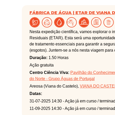
FÁBRICA DE ÁGUA | ETAR DE VIANA 
Nesta expedição científica, vamos explorar o 
Residuais (ETAR). Esta será uma oportunidad
de tratamento essenciais para garantir a segu
(esgotos). Juntem-se a nós nesta viagem para
pública e proteção do ambiente, com uma abord
Duração:
1.50 Horas
economia circular, as alterações climáticas, e
Ação gratuita
Centro Ciência Viva:
Pavilhão do Conheciment
do Norte - Grupo Águas de Portugal
Areosa (Viana do Castelo),
VIANA DO CASTE
Datas:
31-07-2025 14:30
- Ação já em curso / termina
11-09-2025 14:30
- Ação já em curso / termina