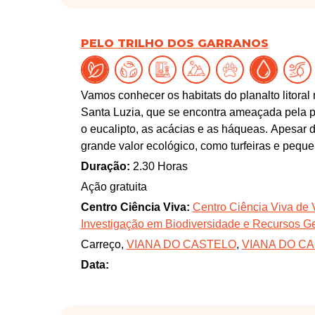
PELO TRILHO DOS GARRANOS
Vamos conhecer os habitats do planalto litoral 
Santa Luzia, que se encontra ameaçada pela pr
o eucalipto, as acácias e as háqueas. Apesar 
grande valor ecológico, como turfeiras e peq
isolados de sobreiros e azevinhos. É nestes ha
Duração:
2.30 Horas
Garranos, uma raça ancestral de póneis da m
Ação gratuita
representa um valioso património ecológico e c
Centro Ciência Viva:
Centro Ciência Viva de 
Com a participação da investigadora do CIBIO 
Investigação em Biodiversidade e Recursos G
Carreço,
VIANA DO CASTELO
,
VIANA DO C
Data: