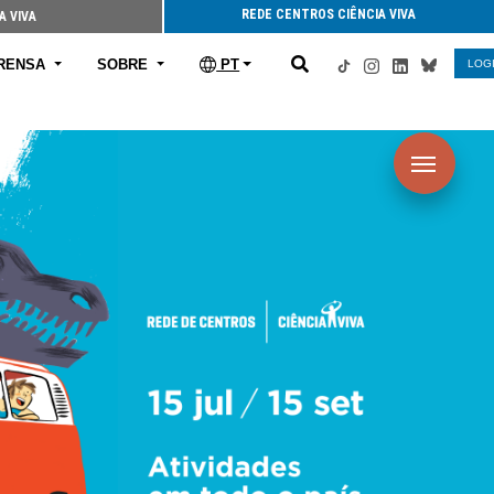
REDE CENTROS CIÊNCIA VIVA
A VIVA
RENSA
SOBRE
PT
LOG