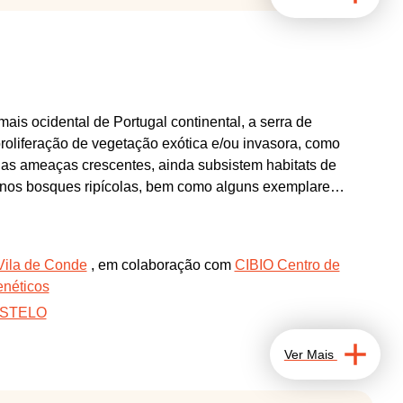
mais ocidental de Portugal continental, a serra de
oliferação de vegetação exótica e/ou invasora, como
das ameaças crescentes, ainda subsistem habitats de
uenos bosques ripícolas, bem como alguns exemplares
bitats que existe a possibilidade de observar
ontanha que vive em estado semisselvagem e
ultural do Alto Minho.
Vila de Conde
, em colaboração com
CIBIO Centro de
Joana Freitas.
enéticos
ASTELO
Ver Mais