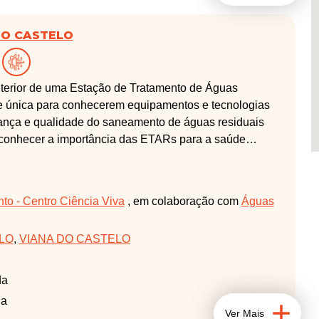
DO CASTELO
interior de uma Estação de Tratamento de Águas
e única para conhecerem equipamentos e tecnologias
rança e qualidade do saneamento de águas residuais
 conhecer a importância das ETARs para a saúde
agem divertida pela sustentabilidade ambiental, a
 o papel de cada um de NÓS.
o - Centro Ciência Viva
, em colaboração com
Águas
LO
,
VIANA DO CASTELO
da
da
Ver Mais