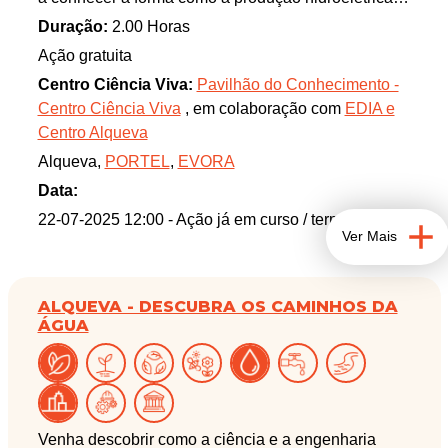
se pode combinar com a geração fotovoltaica e
Duração:
2.00 Horas
eólica, um exemplo de boas práticas na geração de
Ação gratuita
energia que serve também a gestão da água. Esta
Centro Ciência Viva:
Pavilhão do Conhecimento -
central será brevemente equipada com a função de
Centro Ciência Viva
, em colaboração com
EDIA e
“blackstart”, para restabelecer rapidamente o
Centro Alqueva
fornecimento de energia em caso de interrupção,
Alqueva,
PORTEL
,
EVORA
como a que sofremos recentemente em abril de
2025.
Data:
Programa_
22-07-2025 12:00
- Ação já em curso / terminada
Ver Mais
- Sessão de boas-vindas (auditório)
- Visita guiada ao Centro Alqueva, seguida de
explicação dos modelos exteriores (produção de
ALQUEVA - DESCUBRA OS CAMINHOS DA
energia – sistema reversível e distribuição de água –
ÁGUA
rede secundária de rega)
- Visita às galerias da Barragem de Alqueva
Venha descobrir como a ciência e a engenharia