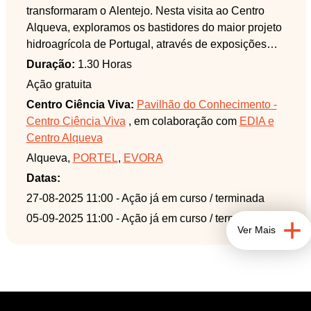
transformaram o Alentejo. Nesta visita ao Centro
Alqueva, exploramos os bastidores do maior projeto
hidroagrícola de Portugal, através de exposições
interativas e modelos à escala. Conheça o
Duração:
1.30 Horas
funcionamento da barragem de Alqueva, dos
Ação gratuita
sistemas de bombagem e da rede de canais que
Centro Ciência Viva:
Pavilhão do Conhecimento -
levam água a milhares de hectares de terras
Centro Ciência Viva
, em colaboração com
EDIA e
agrícolas. Perceba como a inovação tecnológica
Centro Alqueva
tornou possível levar vida e produtividade a uma
Alqueva,
PORTEL
,
EVORA
região outrora árida, incluindo soluções sustentáveis
como o abrigo de morcegos criado pela EDIA,
Datas:
representado numa das salas do Centro. Uma
27-08-2025 11:00
- Ação já em curso / terminada
experiência envolvente que liga engenharia,
05-09-2025 11:00
- Ação já em curso / terminada
território e sustentabilidade.
Ver Mais