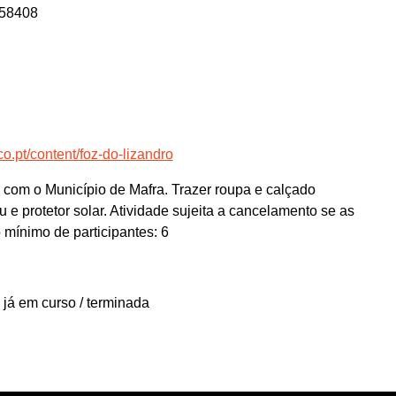
958408
o.pt/content/foz-do-lizandro
 com o Município de Mafra. Trazer roupa e calçado
e protetor solar. Atividade sujeita a cancelamento se as
mínimo de participantes: 6
 já em curso / terminada