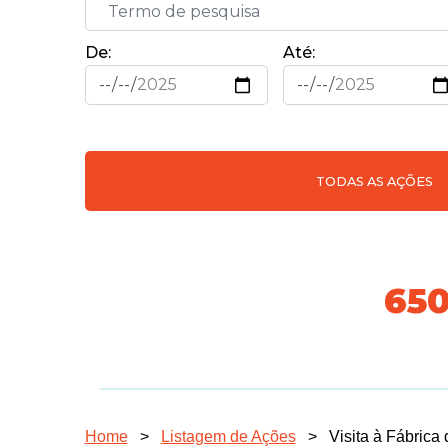
De:
Até:
TODAS AS AÇÕES
718
Home
>
Listagem de Ações
>
Visita à Fábrica