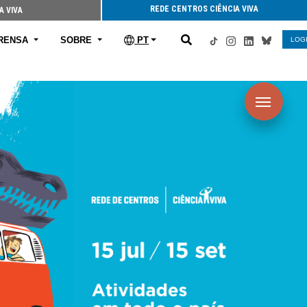
REDE CENTROS CIÊNCIA VIVA
A VIVA
RENSA
SOBRE
PT
LOG