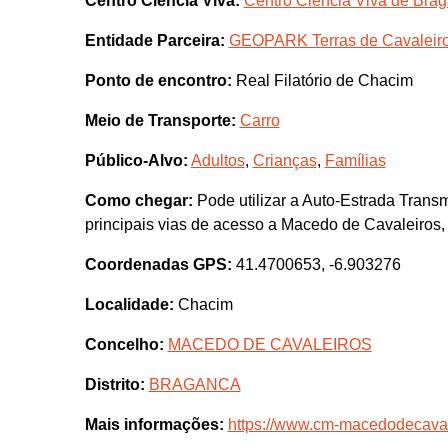
Centro Ciência Viva:
Centro Ciência Viva de Bra
Entidade Parceira:
GEOPARK Terras de Cavaleir
Ponto de encontro:
Real Filatório de Chacim
Meio de Transporte:
Carro
Público-Alvo:
Adultos
,
Crianças
,
Famílias
Como chegar:
Pode utilizar a Auto-Estrada Transm
principais vias de acesso a Macedo de Cavaleiros,
Coordenadas GPS:
41.4700653, -6.903276
Localidade:
Chacim
Concelho:
MACEDO DE CAVALEIROS
Distrito:
BRAGANCA
Mais informações:
https://www.cm-macedodecaval