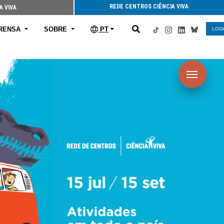
REDE CENTROS CIÊNCIA VIVA
A VIVA
RENSA
SOBRE
PT
LOG