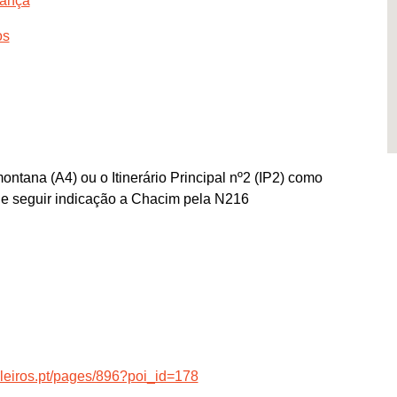
gança
os
ontana (A4) ou o Itinerário Principal nº2 (IP2) como
 e seguir indicação a Chacim pela N216
eiros.pt/pages/896?poi_id=178