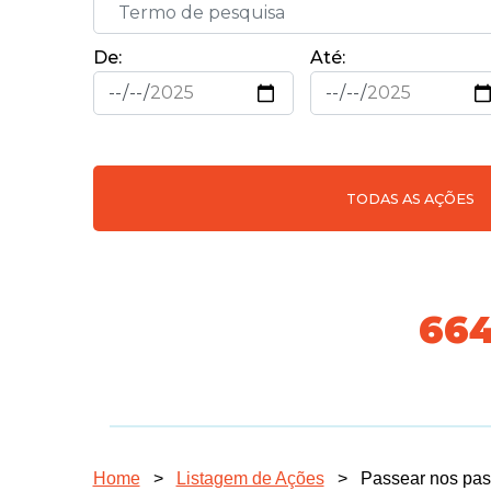
De:
Até:
TODAS AS AÇÕES
74
Home
>
Listagem de Ações
>
Passear nos pas