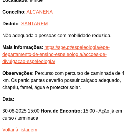
Localidade:
Minde
Concelho:
ALCANENA
Distrito:
SANTAREM
Não adequada a pessoas com mobilidade reduzida.
Mais informações:
https://spe.pt/espeleologia/epe-
departamento-de-ensino-espeleologia/accoes-de-
divulgacao-espeleologia/
Observações:
Percurso com percurso de caminhada de 4
km. Os participantes deverão possuir calçado adequado,
chapéu, farnel, água e protector solar.
Data:
30-08-2025 15:00
Hora de Encontro:
15:00
- Ação já em
curso / terminada
Voltar à listagem