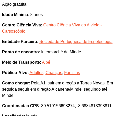
Ação gratuita
Idade Mínima:
8 anos
Centro Ciência Viva:
Centro Ciência Viva do Alviela -
Carsoscópio
Entidade Parceira:
Sociedade Portuguesa de Espeleologia
Ponto de encontro:
Intermarché de Minde
Meio de Transporte:
A pé
Público-Alvo:
Adultos
,
Crianças
,
Famílias
Como chegar:
Pela A1, sair em direção a Torres Novas. Em
seguida seguir em direção Alcanena/Minde, seguindo até
Minde.
Coordenadas GPS:
39.519156698274, -8.6884813398811