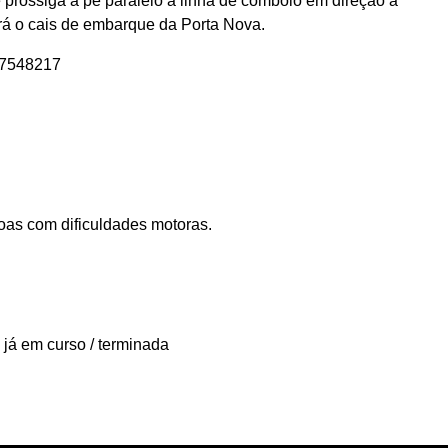
prossiga a pé paralelo à linha de comboio em direção à
á o cais de embarque da Porta Nova.
07548217
as com dificuldades motoras.
 já em curso / terminada