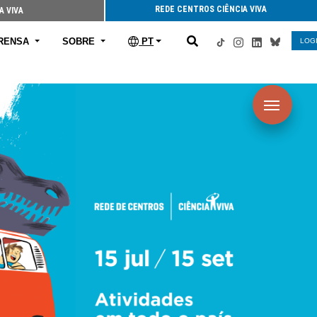
REDE CENTROS CIÊNCIA VIVA
A VIVA
RENSA
SOBRE
PT
LOG