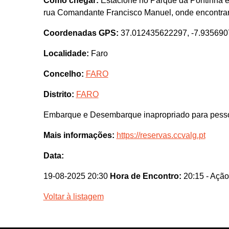
Como chegar:
Estacione no Parque da Pontinha e 
rua Comandante Francisco Manuel, onde encontrar
Coordenadas GPS:
37.012435622297, -7.93569
Localidade:
Faro
Concelho:
FARO
Distrito:
FARO
Embarque e Desembarque inapropriado para pesso
Mais informações:
https://reservas.ccvalg.pt
Data:
19-08-2025 20:30
Hora de Encontro:
20:15
- Ação
Voltar à listagem