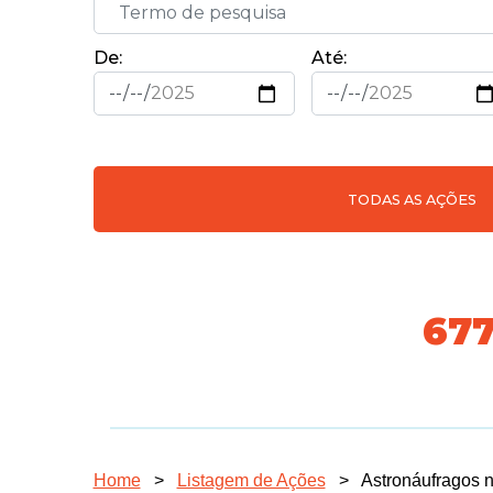
De:
Até:
TODAS AS AÇÕES
74
Home
>
Listagem de Ações
>
Astronáufragos 