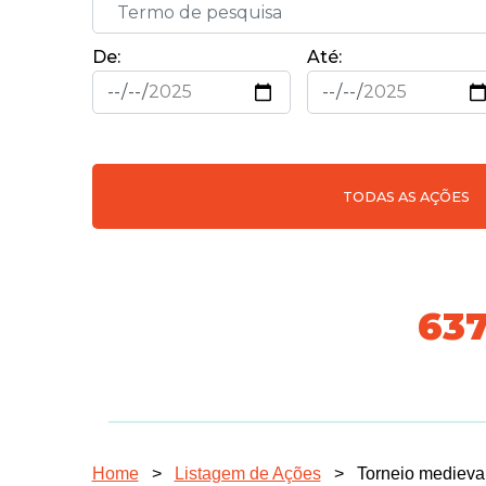
De:
Até:
TODAS AS AÇÕES
718
Home
>
Listagem de Ações
>
Torneio medieva