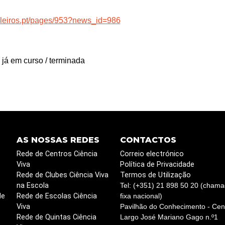
leiros.pt/pages/953?news_id=986
 já em curso / terminada
AS NOSSAS REDES
CONTACTOS
Rede de Centros Ciência
Correio electrónico
Viva
Política de Privacidade
Rede de Clubes Ciência Viva
Termos de Utilização
na Escola
Tel: (+351) 21 898 50 20 (chama
de
Rede de Escolas Ciência
fixa nacional)
Viva
Pavilhão do Conhecimento - Cent
Rede de Quintas Ciência
Largo José Mariano Gago n.º1