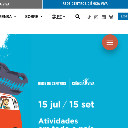
REDE CENTROS CIÊNCIA VIVA
A VIVA
RENSA
SOBRE
PT
LOG