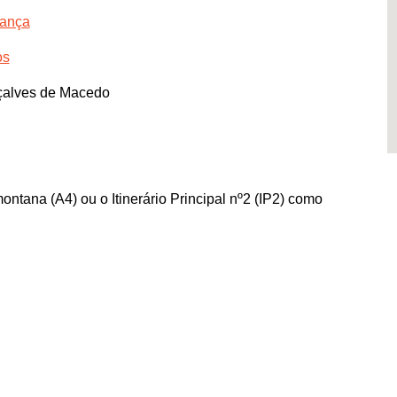
gança
os
çalves de Macedo
ontana (A4) ou o Itinerário Principal nº2 (IP2) como