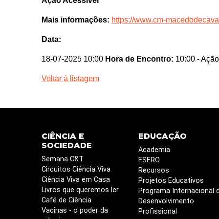
Ação Acessivel
Mais informações:
https://www.cm-macedodecava
Data:
18-07-2025 10:00
Hora de Encontro:
10:00
- Ação
Voltar à listagem
CIÊNCIA E
EDUCAÇÃO
SOCIEDADE
Academia
Semana C&T
ESERO
Circuitos Ciência Viva
Recursos
Ciência Viva em Casa
Projetos Educativos
Livros que queremos ler
Programa Internacional 
Café de Ciência
Desenvolvimento
Vacinas - o poder da
Profissional