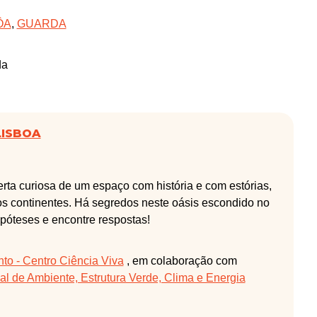
ÔA
,
GUARDA
da
LISBOA
rta curiosa de um espaço com história e com estórias,
os continentes. Há segredos neste oásis escondido no
ipóteses e encontre respostas!
o - Centro Ciência Viva
, em colaboração com
l de Ambiente, Estrutura Verde, Clima e Energia