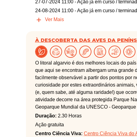
27-07-2024 11:00
- Ação já em curso / termina
24-08-2024 11:00
- Ação já em curso / termina
Ver Mais
À DESCOBERTA DAS AVES DA PENÍN
O litoral algarvio é dos melhores locais do pa
que aqui se encontram albergam uma grande di
facilmente observável a partir dos pontos por
curiosidade por estes extraordinários animais
(e, quem sabe, até alguma raridade!) que ocorr
atividade decorre na área protegida Parque Na
Geoparque Mundial da UNESCO - Geoparque A
Duração:
2.30 Horas
Ação gratuita
Centro Ciência Viva:
Centro Ciência Viva do A