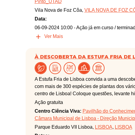
Pinto_UTAD
Vila Nova de Foz Côa,
VILA NOVA DE FOZ C
Data:
06-09-2024 10:00
- Ação já em curso / termina
Ver Mais
À DESCOBERTA DA ESTUFA FRIA DE 
A Estufa Fria de Lisboa convida a uma descobe
com mais de 300 espécies de plantas dos vári
centro de Lisboa! Coloque questões, levante h
Ação gratuita
Centro Ciência Viva:
Pavilhão do Conheciment
Câmara Municipal de Lisboa - Direção Municipa
Parque Eduardo VII Lisboa,
LISBOA
,
LISBOA