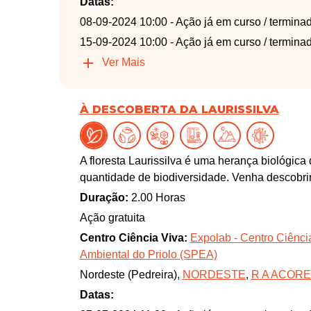
Datas:
08-09-2024 10:00
- Ação já em curso / termina
15-09-2024 10:00
- Ação já em curso / termina
Ver Mais
À DESCOBERTA DA LAURISSILVA
A floresta Laurissilva é uma herança biológi
quantidade de biodiversidade. Venha descobrir
Duração:
2.00 Horas
Ação gratuita
Centro Ciência Viva:
Expolab - Centro Ciênci
Ambiental do Priolo (SPEA)
Nordeste (Pedreira),
NORDESTE
,
R A ACOR
Datas: