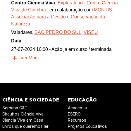
Centro Ciência Viva:
Exploratório - Centro Ciência
Viva de Coimbra
, em colaboração com
MONTIS –
Associação para a Gestão e Conservação da
Natureza
Valadares,
SÃO PEDRO DO SUL
,
VISEU
Data:
27-07-2024 10:00
- Ação já em curso / terminada
Ver Mais
CIÊNCIA E SOCIEDADE
EDUCAÇÃO
Semana C&T
Academia
Circuitos Ciência Viva
ESERO
Ciência Viva em Casa
Recursos
Livros que queremos ler
Projetos Educativos