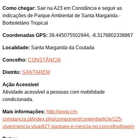
Como chegar:
Sair na A23 em Constância e seguir as
indicações de Parque Ambiental de Santa Margarida -
Borboletário Tropical
Coordenadas GPS:
39.445075502944, -8.3176802338867
Localidade:
Santa Margarida da Coutada
Concelho:
CONSTÂNCIA
Distrito:
SANTAREM
Ação Acessivel
Atividade acessível a pessoas com mobilidade
condicionada.
Mais informações:
http://www.cm-
constancia.pt/index.php/component/content/article/125-
viver/ciencia-viva/427-parques-e-ciencia-no-concelho#pasm