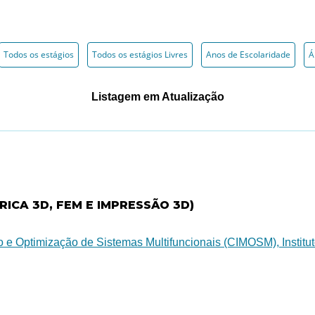
Todos os estágios
Todos os estágios Livres
Anos de Escolaridade
Á
Listagem em Atualização
ICA 3D, FEM E IMPRESSÃO 3D)
 e Optimização de Sistemas Multifuncionais (CIMOSM), Institu