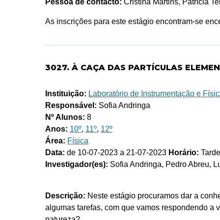
Pessoa de contacto:
Cristina Martins, Patrícia Te
As inscrições para este estágio encontram-se enc
3027. À CAÇA DAS PARTÍCULAS ELEME
Instituição:
Laboratório de Instrumentação e Físic
Responsável:
Sofia Andringa
Nº Alunos:
8
Anos:
10º
,
11º
,
12º
Área:
Física
Data:
de 10-07-2023 a 21-07-2023
Horário:
Tard
Investigador(es):
Sofia Andringa, Pedro Abreu, L
Descrição:
Neste estágio procuramos dar a conhe
algumas tarefas, com que vamos respondendo a vár
natureza?