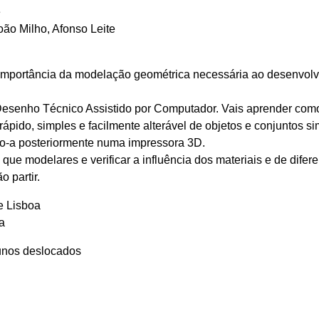
e
oão Milho, Afonso Leite
 importância da modelação geométrica necessária ao desenvol
 Desenho Técnico Assistido por Computador. Vais aprender com
pido, simples e facilmente alterável de objetos e conjuntos si
do-a posteriormente numa impressora 3D.
ue modelares e verificar a influência dos materiais e de difere
o partir.
e Lisboa
a
lunos deslocados