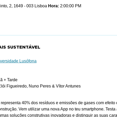
nto, 2, 1649 - 003 Lisboa
Hora:
2:00:00 PM
AIS SUSTENTÁVEL
iversidade Lusófona
 + Tarde
lói Figueiredo, Nuno Peres & Vítor Antunes
il representa 40% dos resíduos e emissões de gases com efeito
onstrução. Vem utilizar uma nova App no teu smartphone. Test
gumas soluções construtivas inovadoras e distinguir as suas ca