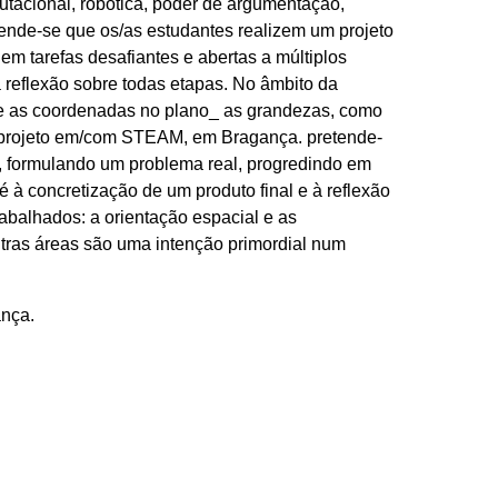
tacional, robótica, poder de argumentação,
etende-se que os/as estudantes realizem um projeto
 em tarefas desafiantes e abertas a múltiplos
 reflexão sobre todas etapas. No âmbito da
l e as coordenadas no plano_ as grandezas, como
m projeto em/com STEAM, em Bragança. pretende-
ça, formulando um problema real, progredindo em
 à concretização de um produto final e à reflexão
abalhados: a orientação espacial e as
tras áreas são uma intenção primordial num
nça.