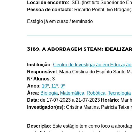
Local de encontro:
ISEL (Instituto Superior de E
Pessoa de contacto:
Ricardo Portal, Ivo Braganç
Estágio já em curso / terminado
3189. A ABORDAGEM STEAM: IDEALIZAR, 
Instituição:
Centro de Investigação em Educação B
Responsável:
Maria Cristina do Espírito Santo Ma
Nº Alunos:
3
Anos:
10º
,
11º
,
9º
Área:
Biologia
,
Matemática
,
Robótica
,
Tecnologia
Data:
de 17-07-2023 a 21-07-2023
Horário:
Manhã
Investigador(es):
Cristina Martins, Patrícia Teixei
Descrição:
Este estágio tem como foco a abordag