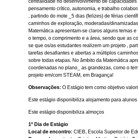
centralidade no desenvolvimento de capacidades 
pensamento crítico, autonomia, e trabalho colabor
, partindo do mote _5 dias (felizes) de férias cie
caminhos de exploração, moderadas/dinamizadas pe
Matemática apresentam-se claros alguns temas e 
o tempo, o comprimento e a área, sendo que as 
se que os/as estudantes realizem um projeto , par
tarefas desafiantes e abertas a múltiplos caminho
sobre todas etapas. No âmbito da Matemática apre
coordenadas no plano_ as grandezas, como o tem
projeto em/com STEAM, em Bragança!
Observações:
O Estágio tem como objetivo valo
Este estágio disponibiliza alojamento para aluno
Este estágio disponibiliza almoços
1º Dia de Estágio
Local de encontro:
CIEB, Escola Superior de Edu