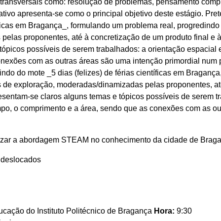
transversais como: resolução de problemas, pensamento compu
ativo apresenta-se como o principal objetivo deste estágio. Pr
ntíficas em Bragança_, formulando um problema real, progredindo
las proponentes, até à concretização de um produto final e à
tópicos possíveis de serem trabalhados: a orientação espacia
conexões com as outras áreas são uma intenção primordial nu
tindo do mote _5 dias (felizes) de férias científicas em Bragan
s de exploração, moderadas/dinamizadas pelas proponentes, até
sentam-se claros alguns temas e tópicos possíveis de serem tr
po, o comprimento e a área, sendo que as conexões com as ou
rizar a abordagem STEAM no conhecimento da cidade de Braga
s deslocados
cação do Instituto Politécnico de Bragança
Hora:
9:30