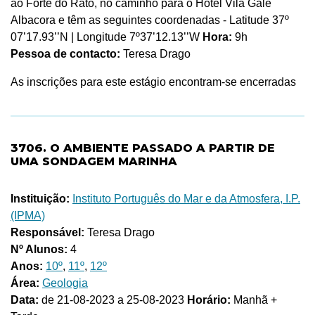
ao Forte do Rato, no caminho para o Hotel Vila Galé
Albacora e têm as seguintes coordenadas - Latitude 37º
07’17.93’’N | Longitude 7º37’12.13’’W
Hora:
9h
Pessoa de contacto:
Teresa Drago
As inscrições para este estágio encontram-se encerradas
3706. O AMBIENTE PASSADO A PARTIR DE
UMA SONDAGEM MARINHA
Instituição:
Instituto Português do Mar e da Atmosfera, I.P.
(IPMA)
Responsável:
Teresa Drago
Nº Alunos:
4
Anos:
10º
,
11º
,
12º
Área:
Geologia
Data:
de 21-08-2023 a 25-08-2023
Horário:
Manhã +