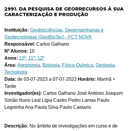
2991. DA PESQUISA DE GEORRECURSOS À SUA
CARACTERIZAÇÃO E PRODUÇÃO
Instituição:
Geobiociências, Geoengenharias e
Geotecnologias (GeoBioTec) - FCT NOVA
Responsável:
Carlos Galhano
Nº Alunos:
10
Anos:
10º
,
11º
,
12º
Área:
Agronomia
,
Biologia
,
Físico-Química
,
Geologia
,
Tecnologia
Data:
de 03-07-2023 a 07-07-2023
Horário:
Manhã +
Tarde
Investigador(es):
Carlos Galhano José António Joaquim
Simão Nuno Leal Lígia Castro Pedro Lamas Paulo
Legoinha Ana Paula Silva Paulo Caetano
Descrição:
No âmbito de investigações em curso e de