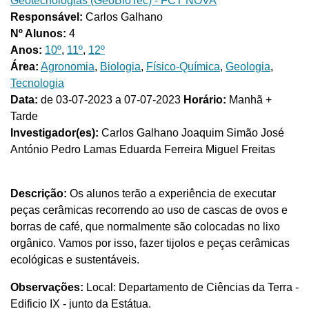
Geotecnologias (GeoBioTec) - FCT NOVA
Responsável:
Carlos Galhano
Nº Alunos:
4
Anos:
10º
,
11º
,
12º
Área:
Agronomia
,
Biologia
,
Físico-Química
,
Geologia
,
Tecnologia
Data:
de 03-07-2023 a 07-07-2023
Horário:
Manhã +
Tarde
Investigador(es):
Carlos Galhano Joaquim Simão José
António Pedro Lamas Eduarda Ferreira Miguel Freitas
Descrição:
Os alunos terão a experiência de executar
peças cerâmicas recorrendo ao uso de cascas de ovos e
borras de café, que normalmente são colocadas no lixo
orgânico. Vamos por isso, fazer tijolos e peças cerâmicas
ecológicas e sustentáveis.
Observações:
Local: Departamento de Ciências da Terra -
Edificio IX - junto da Estátua.