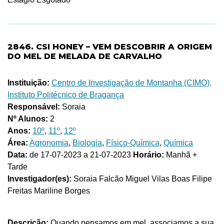
2846. CSI HONEY – VEM DESCOBRIR A ORIGEM
DO MEL DE MELADA DE CARVALHO
Instituição:
Centro de Investigação de Montanha (CIMO),
Instituto Politécnico de Bragança
Responsável:
Soraia
Nº Alunos:
2
Anos:
10º
,
11º
,
12º
Área:
Agronomia
,
Biologia
,
Físico-Química
,
Química
Data:
de 17-07-2023 a 21-07-2023
Horário:
Manhã +
Tarde
Investigador(es):
Soraia Falcão Miguel Vilas Boas Filipe
Freitas Mariline Borges
Descrição:
Quando pensamos em mel, associamos a sua