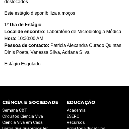
deslocados
Este estágio disponibiliza almoços
1º Dia de Estágio
Local de encontro:
Laboratório de Microbiologia Médica
Hora:
10:30:00 AM
Pessoa de contacto:
Patricia Alexandra Curado Quintas
Dinis Poeta, Vanessa Silva, Adriana Silva
Estágio Esgotado
CIÊNCIA E SOCIEDADE
EDUCAÇÃO
Semana C&T
Academia
Circuitos Ciência Viva
ESERO
Ciência Viva em Casa
Recursos
Livros que queremos ler
Projetos Educativos