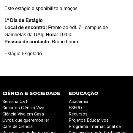
Este estágio disponibiliza almoços
1º Dia de Estágio
Local de encontro:
Frente ao edf. 7 - campus de
Gambelas da UAlg
Hora:
10:00
Pessoa de contacto:
Bruno Louro
Estágio Esgotado
CIÊNCIA E SOCIEDADE
EDUCAÇÃO
Semana C&T
Academia
Circuitos Ciência Viva
ESERO
Ciência Viva em Casa
Recursos
Livros que queremos ler
Projetos Educativos
Café de Ciência
Programa Internacional de
Vacinas - o poder da ciência
Desenvolvimento Profissional