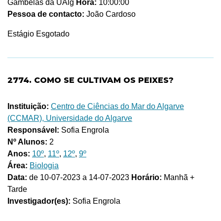
Gambelas da UAlg
Hora:
10:00:00
Pessoa de contacto:
João Cardoso
Estágio Esgotado
2774. COMO SE CULTIVAM OS PEIXES?
Instituição:
Centro de Ciências do Mar do Algarve
(CCMAR), Universidade do Algarve
Responsável:
Sofia Engrola
Nº Alunos:
2
Anos:
10º
,
11º
,
12º
,
9º
Área:
Biologia
Data:
de 10-07-2023 a 14-07-2023
Horário:
Manhã +
Tarde
Investigador(es):
Sofia Engrola