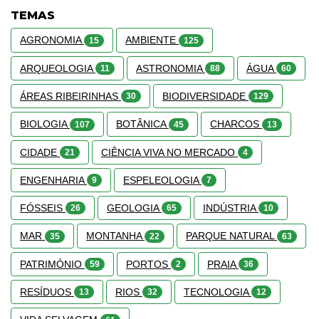
TEMAS
AGRONOMIA
AMBIENTE
15
125
ARQUEOLOGIA
ASTRONOMIA
ÁGUA
11
88
60
ÁREAS RIBEIRINHAS
BIODIVERSIDADE
30
129
BIOLOGIA
BOTÂNICA
CHARCOS
107
45
13
CIDADE
CIÊNCIA VIVA NO MERCADO
21
4
ENGENHARIA
ESPELEOLOGIA
9
7
FÓSSEIS
GEOLOGIA
INDÚSTRIA
26
65
10
MAR
MONTANHA
PARQUE NATURAL
35
22
63
PATRIMÓNIO
PORTOS
PRAIA
59
2
36
RESÍDUOS
RIOS
TECNOLOGIA
13
32
12