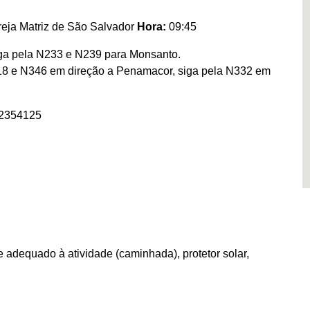
greja Matriz de São Salvador
Hora:
09:45
iga pela N233 e N239 para Monsanto.
N18 e N346 em direção a Penamacor, siga pela N332 em
52354125
e adequado à atividade (caminhada), protetor solar,