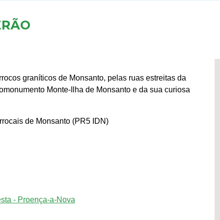
ERÃO
ocos graníticos de Monsanto, pelas ruas estreitas da
 geomonumento Monte-Ilha de Monsanto e da sua curiosa
rrocais de Monsanto (PR5 IDN)
esta - Proença-a-Nova