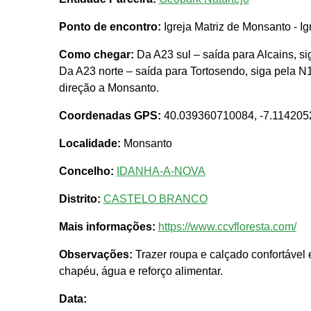
Ponto de encontro:
Igreja Matriz de Monsanto - I
Como chegar:
Da A23 sul – saída para Alcains, s
Da A23 norte – saída para Tortosendo, siga pela 
direção a Monsanto.
Coordenadas GPS:
40.039360710084, -7.11420
Localidade:
Monsanto
Concelho:
IDANHA-A-NOVA
Distrito:
CASTELO BRANCO
Mais informações:
https://www.ccvfloresta.com/
Observações:
Trazer roupa e calçado confortável 
chapéu, água e reforço alimentar.
Data: