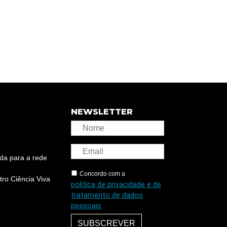
NEWSLETTER
da para a rede
Concordo com a
ro Ciência Viva
política de privacidade e de
tratamento de dados
pessoais
SUBSCREVER