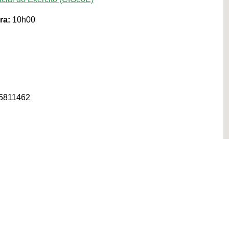
ra:
10h00
25811462