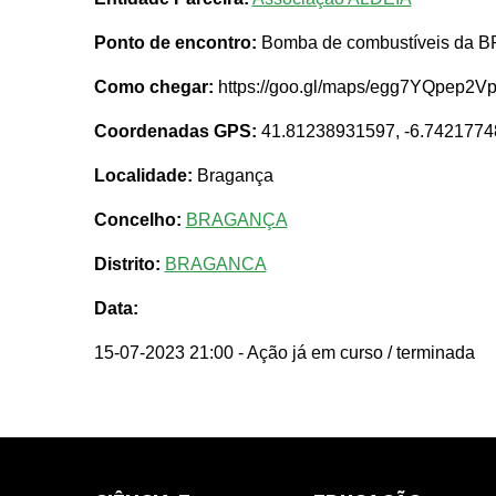
Ponto de encontro:
Bomba de combustíveis da BP
Como chegar:
https://goo.gl/maps/egg7YQpep2
Coordenadas GPS:
41.81238931597, -6.742177
Localidade:
Bragança
Concelho:
BRAGANÇA
Distrito:
BRAGANCA
Data:
15-07-2023 21:00
- Ação já em curso / terminada