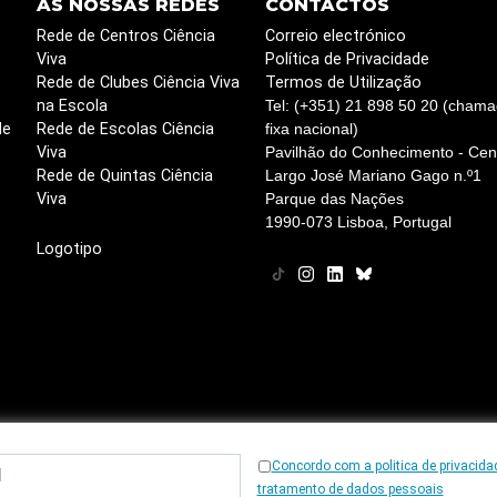
AS NOSSAS REDES
CONTACTOS
Rede de Centros Ciência
Correio electrónico
Viva
Política de Privacidade
Rede de Clubes Ciência Viva
Termos de Utilização
na Escola
Tel: (+351) 21 898 50 20 (chama
de
Rede de Escolas Ciência
fixa nacional)
Viva
Pavilhão do Conhecimento - Cent
Rede de Quintas Ciência
Largo José Mariano Gago n.º1
Viva
Parque das Nações
1990-073 Lisboa, Portugal
Logotipo
Concordo com a politica de privacida
© 1997
-2026, Ciência Viva
tratamento de dados pessoais