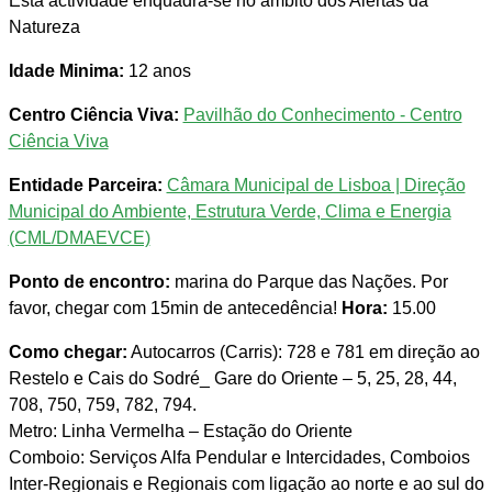
Esta actividade enquadra-se no âmbito dos Alertas da
Natureza
Idade Minima:
12 anos
Centro Ciência Viva:
Pavilhão do Conhecimento - Centro
Ciência Viva
Entidade Parceira:
Câmara Municipal de Lisboa | Direção
Municipal do Ambiente, Estrutura Verde, Clima e Energia
(CML/DMAEVCE)
Ponto de encontro:
marina do Parque das Nações. Por
favor, chegar com 15min de antecedência!
Hora:
15.00
Como chegar:
Autocarros (Carris): 728 e 781 em direção ao
Restelo e Cais do Sodré_ Gare do Oriente – 5, 25, 28, 44,
708, 750, 759, 782, 794.
Metro: Linha Vermelha – Estação do Oriente
Comboio: Serviços Alfa Pendular e Intercidades, Comboios
Inter-Regionais e Regionais com ligação ao norte e ao sul do