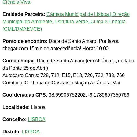
Ciência Viva
Entidade Parceira:
Câmara Municipal de Lisboa | Direção
Municipal do Ambiente, Estrutura Verde, Clima e Energia
(CML/DMAEVCE)
Ponto de encontro:
Doca de Santo Amaro. Por favor,
chegar com 15min de antecedência!
Hora:
10.00
Como chegar:
Doca de Santo Amaro (em Alcântara, do lado
da Ponte 25 de Abril)
Autocarro Carris: 728, 712, E15, E18, 720, 732, 738, 760
Comboio: CP linha de Cascais, estação Alcântara-Mar
Coordenadas GPS:
38.69906752202, -9.1789697350769
Localidade:
Lisboa
Concelho:
LISBOA
Distrito:
LISBOA