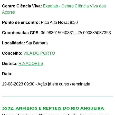
Centro Ciência Viva:
Expolab - Centro Ciência Viva dos
Açores
Ponto de encontro:
Pico Alto
Hora:
9:30
Coordenadas GPS:
36.983015040331, -25.090885037353
Localidade:
Sta Bárbara
Concelho:
VILA DO PORTO
Distrito:
R A ACORES
Data:
19-08-2023 09:30
- Ação já em curso / terminada
3572. ANFÍBIOS E REPTEIS DO RIO ANGUEIRA