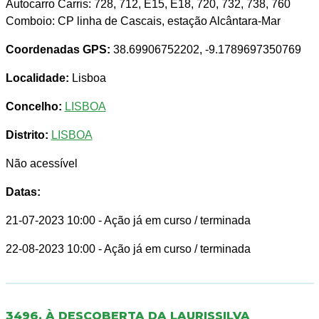
Autocarro Carris: 728, 712, E15, E18, 720, 732, 738, 760
Comboio: CP linha de Cascais, estação Alcântara-Mar
Coordenadas GPS:
38.69906752202, -9.1789697350769
Localidade:
Lisboa
Concelho:
LISBOA
Distrito:
LISBOA
Não acessível
Datas:
21-07-2023 10:00
- Ação já em curso / terminada
22-08-2023 10:00
- Ação já em curso / terminada
3496. À DESCOBERTA DA LAURISSILVA