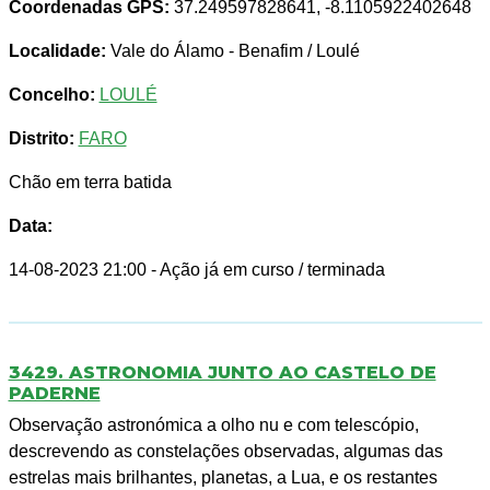
Coordenadas GPS:
37.249597828641, -8.1105922402648
Localidade:
Vale do Álamo - Benafim / Loulé
Concelho:
LOULÉ
Distrito:
FARO
Chão em terra batida
Data:
14-08-2023 21:00
- Ação já em curso / terminada
3429. ASTRONOMIA JUNTO AO CASTELO DE
PADERNE
Observação astronómica a olho nu e com telescópio,
descrevendo as constelações observadas, algumas das
estrelas mais brilhantes, planetas, a Lua, e os restantes