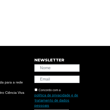
NEWSLETTER
da para a rede
Concordo com a
ro Ciência Viva
política de privacidade e de
tratamento de dados
pessoais