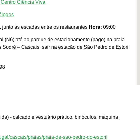
 Centro Ciência Viva
ólogos
, junto às escadas entre os restaurantes
Hora:
09:00
l (N6) até ao parque de estacionamento (pago) na praia
s Sodré – Cascais, sair na estação de São Pedro de Estoril
98
da) - calçado e vestuário prático, binóculos, máquina
ugal/cascais/praias/praia-de-sao-pedro-do-estoril