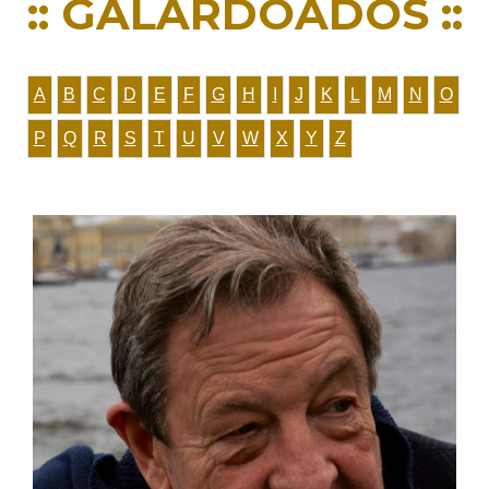
:: GALARDOADOS ::
A
B
C
D
E
F
G
H
I
J
K
L
M
N
O
P
Q
R
S
T
U
V
W
X
Y
Z