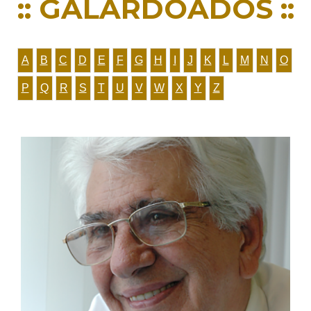
:: GALARDOADOS ::
A
B
C
D
E
F
G
H
I
J
K
L
M
N
O
P
Q
R
S
T
U
V
W
X
Y
Z