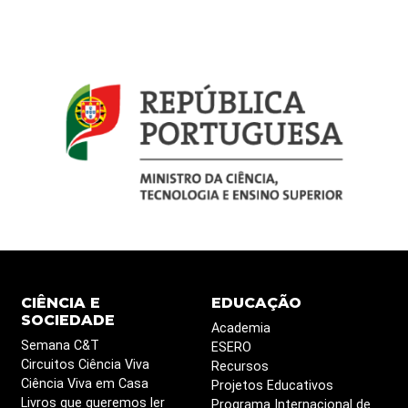
CIÊNCIA E
EDUCAÇÃO
SOCIEDADE
Academia
Semana C&T
ESERO
Circuitos Ciência Viva
Recursos
Ciência Viva em Casa
Projetos Educativos
Livros que queremos ler
Programa Internacional de