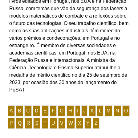
livros editados em Portugal, nos EUA e na Federação
Russa, com temas que vão da segurança dos lasers a
modelos matemáticos de combate e a reflexões sobre
o futuro das tecnologias. O seu trabalho científico, bem
como as suas aplicações industriais, têm merecido
vários prémios e condecorações, em Portugal e no
estrangeiro. É membro de diversas sociedades e
academias científicas, em Portugal, nos EUA, na
Federação Russa e internacionais. A ministra da
Ciência, Tecnologia e Ensino Superior atribui-lhe a
medalha de mérito científico no dia 25 de setembro de
2023, por ocasião dos 30 anos do lançamento do
PoSAT.
A
B
C
D
E
F
G
H
I
J
K
L
M
N
O
P
Q
R
S
T
U
V
W
X
Y
Z