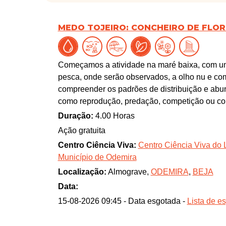
MEDO TOJEIRO: CONCHEIRO DE FLOR
Começamos a atividade na maré baixa, com uma
pesca, onde serão observados, a olho nu e com 
compreender os padrões de distribuição e abun
como reprodução, predação, competição ou c
questões de conservação e exploração sustent
Duração:
4.00 Horas
Na mesma zona, será feita uma breve introduç
Ação gratuita
xisto-grauvaque do Carbónico — o geomonume
Centro Ciência Viva:
Centro Ciência Viva do 
ancestral dos seixos rolados para fabricar utens
Município de Odemira
A caminhada termina nos vestígios do acampam
Localização:
Almograve,
ODEMIRA
,
BEJA
dos períodos Mesolítico e Neolítico, e no po
desde o século XVIII. Serão exploradas as liga
Data:
marisqueio.
15-08-2026 09:45 - Data esgotada -
Lista de e