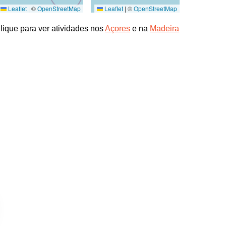
Leaflet
|
©
OpenStreetMap
Leaflet
|
©
OpenStreetMap
lique para ver atividades nos
Açores
e na
Madeira