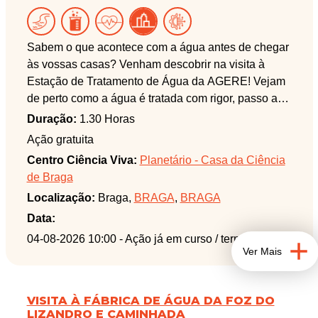
Sabem o que acontece com a água antes de chegar
às vossas casas? Venham descobrir na visita à
Estação de Tratamento de Água da AGERE! Vejam
de perto como a água é tratada com rigor, passo a
passo, para garantir segurança e qualidade no
Duração:
1.30 Horas
abastecimento público.
Ação gratuita
Esta é uma experiência educativa e surpreendente,
Centro Ciência Viva:
Planetário - Casa da Ciência
que mostra o que está por trás de algo tão essencial
de Braga
no nosso dia a dia.
Localização:
Braga,
BRAGA
,
BRAGA
Participem e conheçam o caminho da água até aos
vossos copos!
Data:
04-08-2026 10:00
- Ação já em curso / terminada
Ver Mais
VISITA À FÁBRICA DE ÁGUA DA FOZ DO
LIZANDRO E CAMINHADA