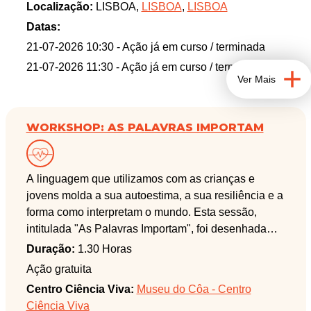
Localização:
LISBOA,
LISBOA
,
LISBOA
dos visitantes com o ciclo da água e os valores
ambientais. O espaço permite que os visitantes
Datas:
usufruam de diversas experiências focadas no uso
21-07-2026 10:30
- Ação já em curso / terminada
eficiente da água, no seu valor e na economia
21-07-2026 11:30
- Ação já em curso / terminada
circular, ficando também a conhecer o papel das
Ver Mais
fábricas de água na gestão do ciclo hídrico e na
valorização dos recursos aí gerados. Porque a água
também se recicla!
WORKSHOP: AS PALAVRAS IMPORTAM
A linguagem que utilizamos com as crianças e
jovens molda a sua autoestima, a sua resiliência e a
forma como interpretam o mundo. Esta sessão,
intitulada "As Palavras Importam", foi desenhada
como um espaço de reflexão e partilha para as
Duração:
1.30 Horas
famílias, focando-se no impacto da comunicação
Ação gratuita
verbal e não-verbal no ambiente doméstico. O
Centro Ciência Viva:
Museu do Côa - Centro
objetivo é dotar os pais de ferramentas de
Ciência Viva