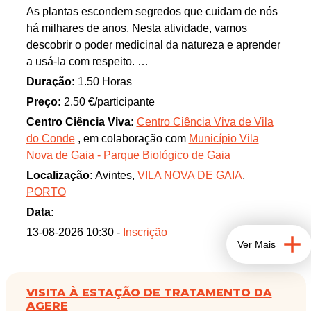
As plantas escondem segredos que cuidam de nós
de água e indicação se existe alergia às gelatinas.
há milhares de anos. Nesta atividade, vamos
descobrir o poder medicinal da natureza e aprender
a usá‑la com respeito.
No Parque Biológico de Gaia, cada folha conta uma
Duração:
1.50 Horas
história de cura e sustentabilidade.
Preço:
2.50 €/participante
Centro Ciência Viva:
Centro Ciência Viva de Vila
do Conde
, em colaboração com
Município Vila
Nova de Gaia - Parque Biológico de Gaia
Localização:
Avintes,
VILA NOVA DE GAIA
,
PORTO
Data:
13-08-2026 10:30 -
Inscrição
Ver Mais
VISITA À ESTAÇÃO DE TRATAMENTO DA
AGERE