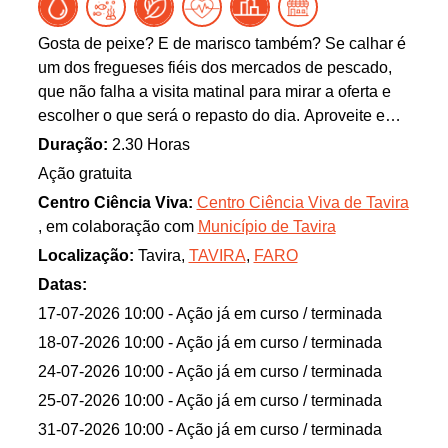
Gosta de peixe? E de marisco também? Se calhar é
um dos fregueses fiéis dos mercados de pescado,
que não falha a visita matinal para mirar a oferta e
escolher o que será o repasto do dia. Aproveite e
passe pela banca do Ciência Viva de Tavira, pois o
Duração:
2.30 Horas
que temos interessa e muito a quem é fã das
Ação gratuita
iguarias do mar! Vamos falar de biodiversidade,
Centro Ciência Viva:
Centro Ciência Viva de Tavira
cadeias tróficas, e abordar as diferentes espécies
, em colaboração com
Município de Tavira
que contribuem para um oceano rico e saudável.
Localização:
Tavira,
TAVIRA
,
FARO
Para além disso, iremos abordar as algas e a sua
integração na nossa dieta, de modo a criar hábitos
Datas:
mais sustentáveis e nutritivos. Atividade dinamizada
17-07-2026 10:00
- Ação já em curso / terminada
em parceria com a Câmara Municipal de Tavira e a
18-07-2026 10:00
- Ação já em curso / terminada
EEMT- IPMA.
24-07-2026 10:00
- Ação já em curso / terminada
25-07-2026 10:00
- Ação já em curso / terminada
31-07-2026 10:00
- Ação já em curso / terminada