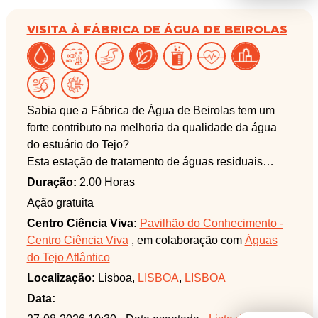
fauna e flora, numa visita guiada por técnicos da
VISITA À FÁBRICA DE ÁGUA DE BEIROLAS
Águas do Tejo Atlântico e do Município de Mafra.
Sabia que a Fábrica de Água de Beirolas tem um
forte contributo na melhoria da qualidade da água
do estuário do Tejo?
Esta estação de tratamento de águas residuais
(ETAR) é um excelente exemplo de economia
Duração:
2.00 Horas
circular. Na Fábrica de Água de Beirolas, a água
Ação gratuita
tratada é reciclada e valorizada, sendo utilizada
Centro Ciência Viva:
Pavilhão do Conhecimento -
para rega dos espaços verdes do Parque das
Centro Ciência Viva
, em colaboração com
Águas
Nações e de todo o Parque Tejo, antes de ser
do Tejo Atlântico
devolvida ao estuário. As lamas, após tratamento,
Localização:
Lisboa,
LISBOA
,
LISBOA
são encaminhadas para valorização agrícola e
permitem ainda a produção de energia.
Data: