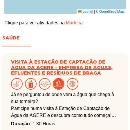
Leaflet
|
©
OpenStreetMap
Clique para ver atividades na
Madeira
SAÚDE
VISITA À ESTAÇÃO DE CAPTAÇÃO DE
ÁGUA DA AGERE - EMPRESA DE ÁGUAS,
EFLUENTES E RESÍDUOS DE BRAGA
Já se perguntou de onde vem a água que chega à
sua torneira?
Participe numa visita à Estação de Captação de
Água da AGERE e descubra como tudo começa!
Acompanhe o percurso da água desde o rio até à
Duração:
1.30 Horas
sua casa, conheça os equipamentos, os cuidados