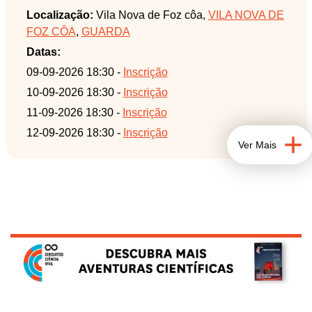
comunicação positiva que fortaleçam os laços
Localização:
Vila Nova de Foz côa,
VILA NOVA DE
familiares e apoiem o desenvolvimento emocional
FOZ CÔA
,
GUARDA
dos filhos.
Objetivos específicos:
Datas:
Consciencialização: Compreender o impacto
09-09-2026 18:30 -
Inscrição
neurobiológico e emocional das palavras (elogios
10-09-2026 18:30 -
Inscrição
vs. críticas) no desenvolvimento infantojuvenil.
11-09-2026 18:30 -
Inscrição
Comunicação Positiva: Substituir padrões de
12-09-2026 18:30 -
Inscrição
linguagem reativa por expressões que promovam a
Ver Mais
empatia, a cooperação e a responsabilidade.
Resolução de Conflitos: Fornecer estratégias de
diálogo para momentos de tensão, transformando o
conflito numa oportunidade de aprendizagem.