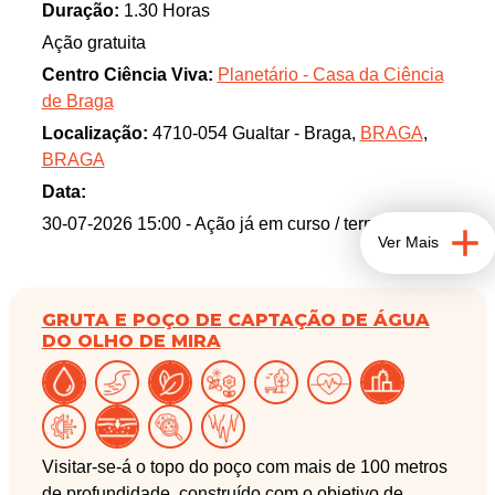
preservação de variedades agrícolas tradicionais e
Duração:
1.30 Horas
de recursos fitogenéticos. Através da recolha,
Ação gratuita
caracterização e conservação de sementes e outros
Centro Ciência Viva:
Planetário - Casa da Ciência
materiais vegetais, contribui para a proteção da
de Braga
biodiversidade, apoia a investigação científica e
Localização:
4710-054 Gualtar - Braga,
BRAGA
,
promove práticas de agricultura sustentável,
BRAGA
assegurando que este património vegetal possa ser
preservado e utilizado pelas gerações futuras.
Data:
30-07-2026 15:00
- Ação já em curso / terminada
Ver Mais
GRUTA E POÇO DE CAPTAÇÃO DE ÁGUA
DO OLHO DE MIRA
Visitar-se-á o topo do poço com mais de 100 metros
de profundidade, construído com o objetivo de