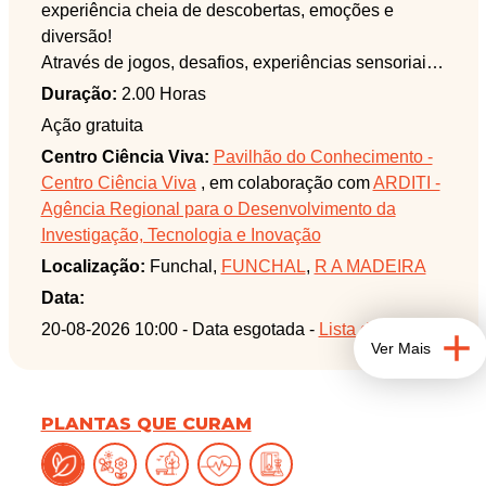
experiência cheia de descobertas, emoções e
diversão!
Através de jogos, desafios, experiências sensoriais
e atividades interativas, os participantes vão
Duração:
2.00 Horas
explorar o fantástico mundo do cérebro, dos
Ação gratuita
neurónios e das emoções.
Centro Ciência Viva:
Pavilhão do Conhecimento -
O que vamos descobrir?
Centro Ciência Viva
, em colaboração com
ARDITI -
- O que é o cérebro e porque é chamado de "o chefe
Agência Regional para o Desenvolvimento da
do corpo"!
Investigação, Tecnologia e Inovação
- Curiosidades incríveis sobre o cérebro.
Localização:
Funchal,
FUNCHAL
,
R A MADEIRA
- Como funcionam as emoções e o humor.
- Estratégias simples para acalmar o corpo e a
Data:
mente.
20-08-2026 10:00 - Data esgotada -
Lista de espera
Ver Mais
Ação realizada em colaboração com o
NeuroRehabLab. Os menores devem estar
PLANTAS QUE CURAM
acompanhados de um adulto.
Aconselhável trazer chapéu, protetor solar, garrafa