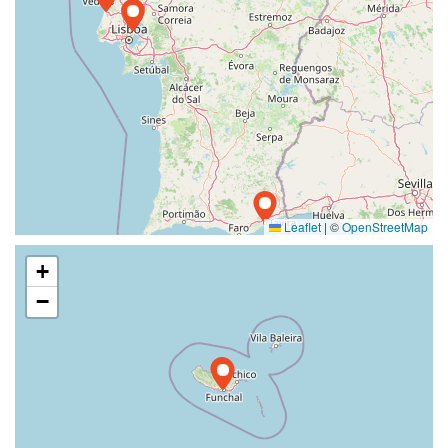
Leaflet
|
©
OpenStreetMap
+
−