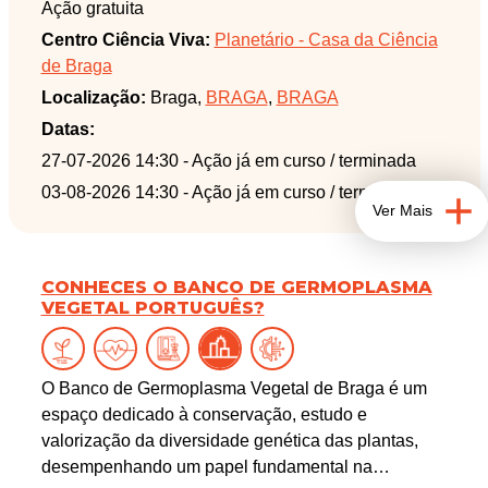
Ação gratuita
com a qualidade e a importância da preservação
Centro Ciência Viva:
Planetário - Casa da Ciência
dos recursos naturais.
de Braga
Uma oportunidade única para conhecer o trabalho
Localização:
Braga,
BRAGA
,
BRAGA
que garante água segura e de qualidade a Braga.
Junte-se a nós e veja de perto como a água ganha
Datas:
vida!
27-07-2026 14:30
- Ação já em curso / terminada
03-08-2026 14:30
- Ação já em curso / terminada
Ver Mais
CONHECES O BANCO DE GERMOPLASMA
VEGETAL PORTUGUÊS?
O Banco de Germoplasma Vegetal de Braga é um
espaço dedicado à conservação, estudo e
valorização da diversidade genética das plantas,
desempenhando um papel fundamental na