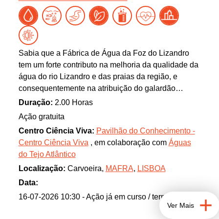
Sabia que a Fábrica de Água da Foz do Lizandro
tem um forte contributo na melhoria da qualidade da
água do rio Lizandro e das praias da região, e
consequentemente na atribuição do galardão
Bandeira Azul à praia da Foz do Lizandro? Esta
Duração:
2.00 Horas
estação de tratamento de águas residuais (ETAR)
Ação gratuita
serve parte do município de Mafra e é um excelente
Centro Ciência Viva:
Pavilhão do Conhecimento -
exemplo de economia circular: a água depois de
Centro Ciência Viva
, em colaboração com
Águas
tratada é reciclada e valorizada para fins diversos,
do Tejo Atlântico
antes de ser devolvida ao rio, e as lamas, após
Localização:
Carvoeira,
MAFRA
,
LISBOA
tratamento, são encaminhadas para valorização
agrícola.
Data:
Para além de conhecer o importante papel que a
16-07-2026 10:30
- Ação já em curso / terminada
Ver Mais
Fábrica de Água tem na gestão do ciclo da água,
venha também conhecer o rio Lizandro e a sua