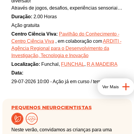
diversão!
Através de jogos, desafios, experiências sensoriais
e atividades interativas, os participantes vão
Duração:
2.00 Horas
explorar o fantástico mundo do cérebro, dos
Ação gratuita
neurónios e das emoções.
Centro Ciência Viva:
Pavilhão do Conhecimento -
O que vamos descobrir?
Centro Ciência Viva
, em colaboração com
ARDITI -
- O que é o cérebro e porque é chamado de "o chefe
Agência Regional para o Desenvolvimento da
do corpo"!
Investigação, Tecnologia e Inovação
- Curiosidades incríveis sobre o cérebro.
Localização:
Funchal,
FUNCHAL
,
R A MADEIRA
- Como funcionam as emoções e o humor.
- Estratégias simples para acalmar o corpo e a
Data:
mente.
29-07-2026 10:00
- Ação já em curso / terminada
Ver Mais
Ação realizada em colaboração com o
NeuroRehabLab. Os menores devem estar
PEQUENOS NEUROCIENTISTAS
acompanhados de um adulto.
Aconselhável trazer chapéu, protetor solar, garrafa
Neste verão, convidamos as crianças para uma
de água e indicação se existe alergia às gelatinas.