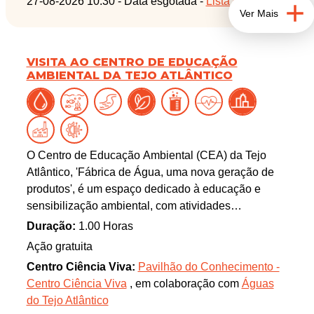
27-08-2026 10:30 - Data esgotada -
Lista de espera
Ver Mais
O objetivo da visita é apresentar uma das principais
ETAR da cidade de Lisboa. O sistema de
saneamento associado recolhe, trata e valoriza as
VISITA AO CENTRO DE EDUCAÇÃO
águas residuais urbanas de parte dos municípios de
AMBIENTAL DA TEJO ATLÂNTICO
Lisboa (zona oriental) e de Loures, devolvendo-as
ao estuário do Tejo em condições ambientalmente
seguras. Porque a Água também se recicla!
O Centro de Educação Ambiental (CEA) da Tejo
Atlântico, 'Fábrica de Água, uma nova geração de
produtos', é um espaço dedicado à educação e
sensibilização ambiental, com atividades
participativas focadas no valor da água nas suas
Duração:
1.00 Horas
diferentes dimensões, nomeadamente no seu uso
Ação gratuita
eficiente.
Centro Ciência Viva:
Pavilhão do Conhecimento -
Neste centro, a inovação tecnológica é o veículo
Centro Ciência Viva
, em colaboração com
Águas
principal para a aprendizagem e diversão, com
do Tejo Atlântico
ações lúdico-pedagógicas de grande envolvimento