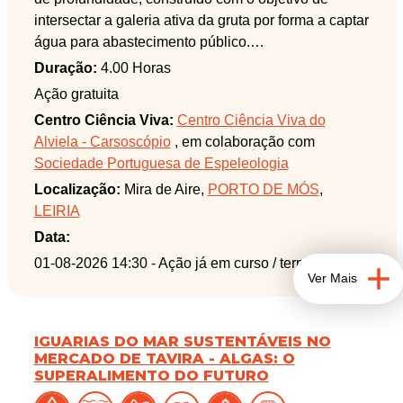
intersectar a galeria ativa da gruta por forma a captar
água para abastecimento público.
Seguidamente, na Gruta do Olho de Mira, será
Duração:
4.00 Horas
explicada a estruturação das circulações
Ação gratuita
subterrâneas na região e será visitada uma parte da
Centro Ciência Viva:
Centro Ciência Viva do
gruta que ainda contém elementos do antigo
Alviela - Carsoscópio
, em colaboração com
sistema de captação de água instalado no seu
Sociedade Portuguesa de Espeleologia
interior.
Localização:
Mira de Aire,
PORTO DE MÓS
,
LEIRIA
Data:
01-08-2026 14:30
- Ação já em curso / terminada
Ver Mais
IGUARIAS DO MAR SUSTENTÁVEIS NO
MERCADO DE TAVIRA - ALGAS: O
SUPERALIMENTO DO FUTURO