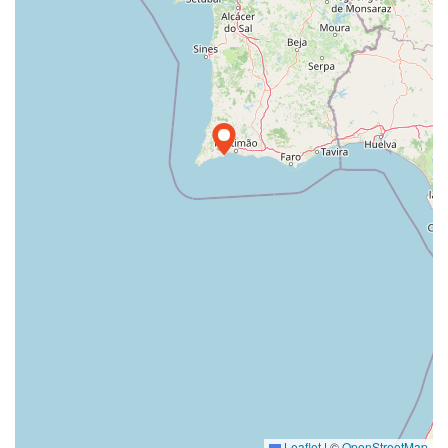
Leaflet
|
©
OpenStreetMap