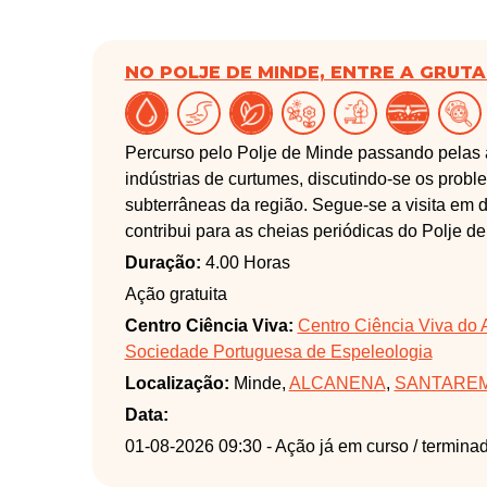
NO POLJE DE MINDE, ENTRE A GRUT
Percurso pelo Polje de Minde passando pelas 
indústrias de curtumes, discutindo-se os pro
subterrâneas da região. Segue-se a visita em 
contribui para as cheias periódicas do Polje de
Contenda e da Pena.
Duração:
4.00 Horas
Ação gratuita
Centro Ciência Viva:
Centro Ciência Viva do 
Sociedade Portuguesa de Espeleologia
Localização:
Minde,
ALCANENA
,
SANTARE
Data:
01-08-2026 09:30
- Ação já em curso / termina