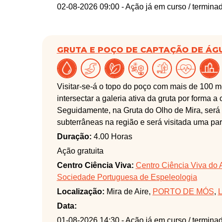
02-08-2026 09:00
- Ação já em curso / termina
GRUTA E POÇO DE CAPTAÇÃO DE ÁG
Visitar-se-á o topo do poço com mais de 100 m
intersectar a galeria ativa da gruta por forma 
Seguidamente, na Gruta do Olho de Mira, será 
subterrâneas na região e será visitada uma pa
sistema de captação de água instalado no seu i
Duração:
4.00 Horas
Ação gratuita
Centro Ciência Viva:
Centro Ciência Viva do 
Sociedade Portuguesa de Espeleologia
Localização:
Mira de Aire,
PORTO DE MÓS
,
L
Data:
01-08-2026 14:30
- Ação já em curso / termina