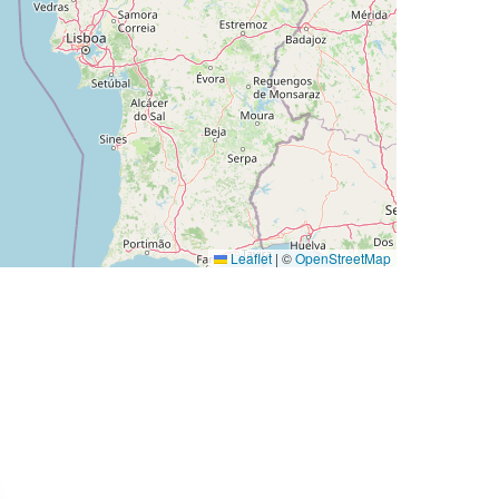
Leaflet
|
©
OpenStreetMap