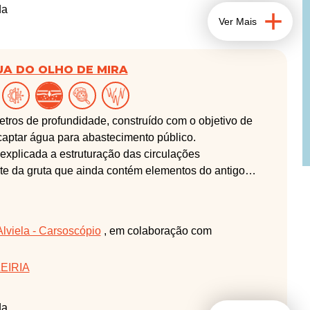
da
Ver Mais
UA DO OLHO DE MIRA
etros de profundidade, construído com o objetivo de
a captar água para abastecimento público.
explicada a estruturação das circulações
rte da gruta que ainda contém elementos do antigo
nterior.
Alviela - Carsoscópio
, em colaboração com
EIRIA
da