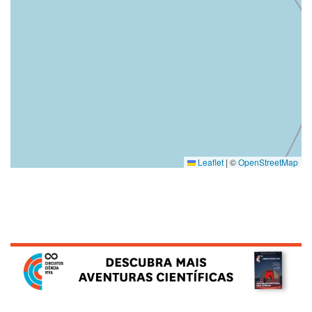
Leaflet
|
©
OpenStreetMap