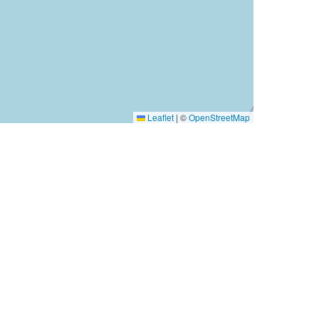
Leaflet
|
©
OpenStreetMap