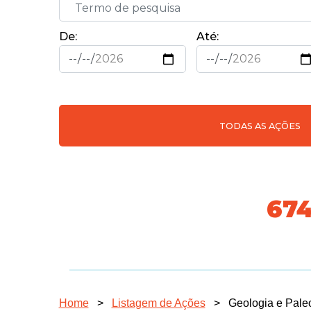
De:
Até:
TODAS AS AÇÕES
74
Home
>
Listagem de Ações
>
Geologia e Paleo