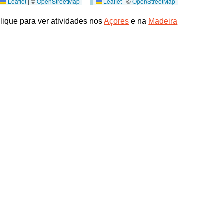
Leaflet
|
©
OpenStreetMap
Leaflet
|
©
OpenStreetMap
lique para ver atividades nos
Açores
e na
Madeira