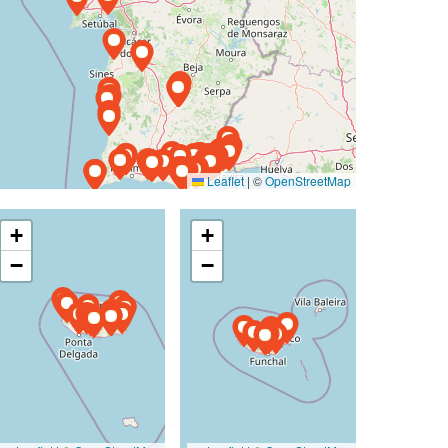
Leaflet
|
©
OpenStreetMap
+
+
−
−