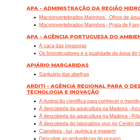
APA - ADMINISTRAÇÃO DA REGIÃO HID
Macroinvertebrados Marinhos - Olhos de águ
Macroinvertebrados Marinhos - Praia de Faro
APA - AGÊNCIA PORTUGUESA DO AMBIE
À caça das invasoras
Os bioindicadores e a qualidade da água do 
APIÁRIO MARGARIDAS
Santuário das abelhas
ARDITI - AGÊNCIA REGIONAL PARA O D
TECNOLOGIA E INOVAÇÃO
A ilustração científica para conhecer o mundo
À descoberta da aquicultura na Madeira - Arc
À descoberta da aquicultura na Madeira - Rib
À descoberta do laboratório vivo no Centro d
Cianotipia - luz, química e imagem
Descobre as profundezas do oceano