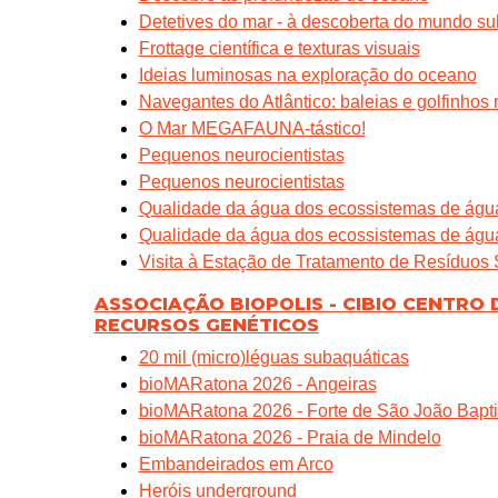
Detetives do mar - à descoberta do mundo su
Frottage científica e texturas visuais
Ideias luminosas na exploração do oceano
Navegantes do Atlântico: baleias e golfinhos
O Mar MEGAFAUNA-tástico!
Pequenos neurocientistas
Pequenos neurocientistas
Qualidade da água dos ecossistemas de água 
Qualidade da água dos ecossistemas de água
Visita à Estação de Tratamento de Resíduos 
ASSOCIAÇÃO BIOPOLIS - CIBIO CENTRO 
RECURSOS GENÉTICOS
20 mil (micro)léguas subaquáticas
bioMARatona 2026 - Angeiras
bioMARatona 2026 - Forte de São João Bapti
bioMARatona 2026 - Praia de Mindelo
Embandeirados em Arco
Heróis underground