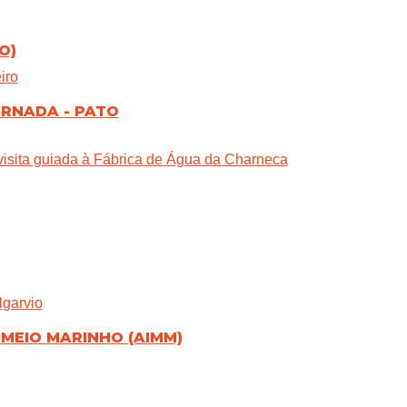
O)
iro
ORNADA - PATO
 visita guiada à Fábrica de Água da Charneca
lgarvio
MEIO MARINHO (AIMM)