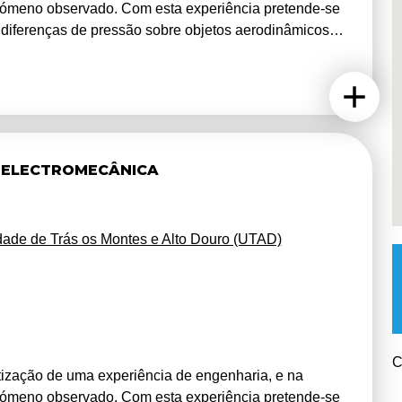
nómeno observado. Com esta experiência pretende-se
 diferenças de pressão sobre objetos aerodinâmicos.
âmica de fluidos, eletrónica e informática/programação.
 de arduino. As simulações computacionais são
unos.
 ELECTROMECÂNICA
dade de Trás os Montes e Alto Douro (UTAD)
C
ização de uma experiência de engenharia, e na
nómeno observado. Com esta experiência pretende-se