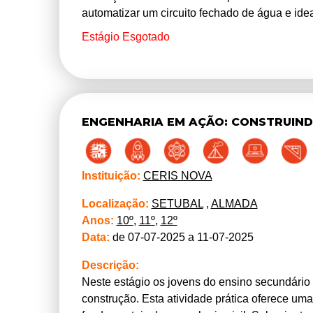
automatizar um circuito fechado de água e idea
electroestática criada por fricção. Os estagiári
Estágio Esgotado
eletrostática, eletrónica e informática/progra
arduino. As simulações computacionais são r
ENGENHARIA EM AÇÃO: CONSTRUIN
Instituição:
CERIS NOVA
Localização:
SETUBAL
,
ALMADA
Anos:
10º
,
11º
,
12º
Data:
de 07-07-2025 a 11-07-2025
Descrição:
Neste estágio os jovens do ensino secundário
construção. Esta atividade prática oferece uma