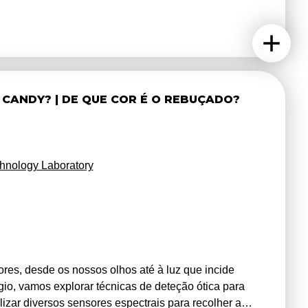
 Jardim Botânico da UTAD para impressão fotográfica
construir um herbário alternativo das espécies
giários irão lidar com conceitos de ótica, eletrónica,
zer os seus computadores pessoais.
CANDY? | DE QUE COR É O REBUÇADO?
chnology Laboratory
tores, desde os nossos olhos até à luz que incide
gio, vamos explorar técnicas de deteção ótica para
lizar diversos sensores espectrais para recolher a