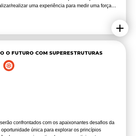
lizar/realizar uma experiência para medir uma força
os irão lidar com conceitos de dinâmica de fluidos,
mação. A automatização é feita com recurso a placas de
ealizadas nos computadores pessoais dos alunos.
DO O FUTURO COM SUPERESTRUTURAS
 serão confrontados com os apaixonantes desafios da
 oportunidade única para explorar os princípios