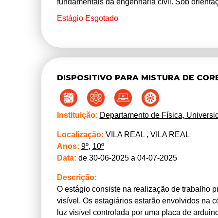
fundamentais da engenharia civil. Sob orienta
aprenderão os conceitos fundamentais da conce
Estágio Esgotado
“superestruturas”. Prepara-te para uma viage
cada ponte, edifício e viaduto é uma expressão
humanas. Junta-te a nós nesta missão de constr
DISPOSITIVO PARA MISTURA DE CORE
Instituição:
Departamento de Física, Universi
Localização:
VILA REAL
,
VILA REAL
Anos:
9º
,
10º
Data:
de 30-06-2025 a 04-07-2025
Descrição:
O estágio consiste na realização de trabalho p
visível. Os estagiários estarão envolvidos na 
luz visível controlada por uma placa de ardui