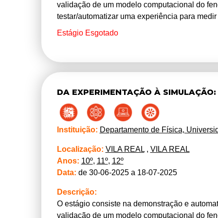
validação de um modelo computacional do fe
testar/automatizar uma experiência para medir
Os estagiários irão lidar com conceitos de din
Estágio Esgotado
A automatização é feita com recurso a placas
realizadas nos computadores pessoais dos al
DA EXPERIMENTAÇÃO À SIMULAÇÃO:
Instituição:
Departamento de Física, Universi
Localização:
VILA REAL
,
VILA REAL
Anos:
10º
,
11º
,
12º
Data:
de 30-06-2025 a 18-07-2025
Descrição:
O estágio consiste na demonstração e automat
validação de um modelo computacional do fe