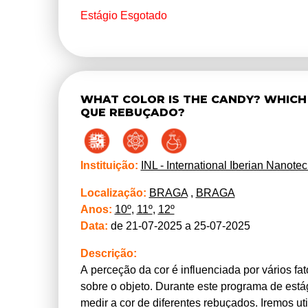
participar na recolha de amostras vegetais do
Estágio Esgotado
ativada pela radiação solar, com o objetivo de 
autóctones do Jardim Botânico da UTAD. Os esta
informática e fotografia. Os alunos devem tra
WHAT COLOR IS THE CANDY? WHICH 
QUE REBUÇADO?
Instituição:
INL - International Iberian Nanote
Localização:
BRAGA
,
BRAGA
Anos:
10º
,
11º
,
12º
Data:
de 21-07-2025 a 25-07-2025
Descrição:
A perceção da cor é influenciada por vários fa
sobre o objeto. Durante este programa de está
medir a cor de diferentes rebuçados. Iremos uti