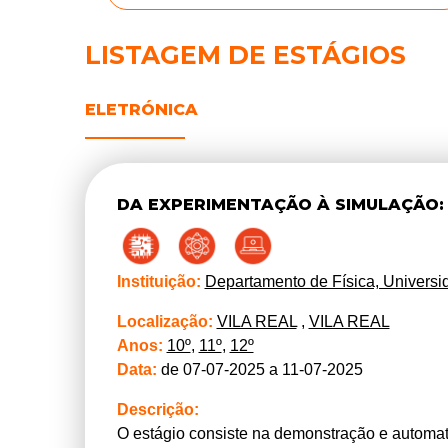
LISTAGEM DE ESTÁGIOS
ELETRÓNICA
DA EXPERIMENTAÇÃO À SIMULAÇÃO:
Instituição:
Departamento de Física, Universi
Localização:
VILA REAL
,
VILA REAL
Anos:
10º
,
11º
,
12º
Data:
de 07-07-2025 a 11-07-2025
Descrição:
O estágio consiste na demonstração e automat