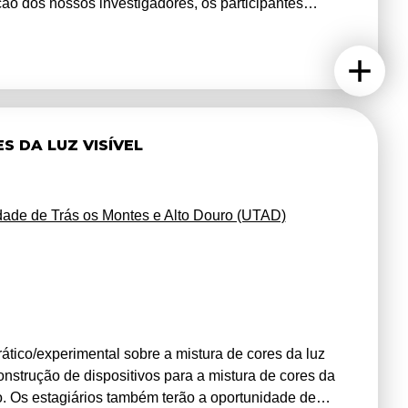
ção dos nossos investigadores, os participantes
ção estrutural, criarão e testarão as suas próprias
m empolgante rumo ao universo da engenharia, onde
 tangível do poder da inovação e da criatividade
uir o futuro, um projeto de cada vez!
S DA LUZ VISÍVEL
dade de Trás os Montes e Alto Douro (UTAD)
rático/experimental sobre a mistura de cores da luz
construção de dispositivos para a mistura de cores da
no. Os estagiários também terão a oportunidade de