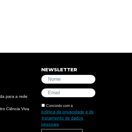
NEWSLETTER
da para a rede
Concordo com a
ro Ciência Viva
política de privacidade e de
tratamento de dados
pessoais