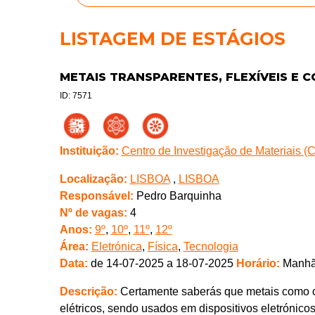
LISTAGEM DE ESTÁGIOS
METAIS TRANSPARENTES, FLEXÍVEIS E 
ID: 7571
Instituição:
Centro de Investigação de Materiais 
Localização:
LISBOA
,
LISBOA
Responsável:
Pedro Barquinha
Nº de vagas:
4
Anos:
9º
,
10º
,
11º
,
12º
Área:
Eletrónica
,
Física
,
Tecnologia
Data:
de 14-07-2025 a 18-07-2025
Horário:
Manhã
Descrição:
Certamente saberás que metais como o 
elétricos, sendo usados em dispositivos eletrónic