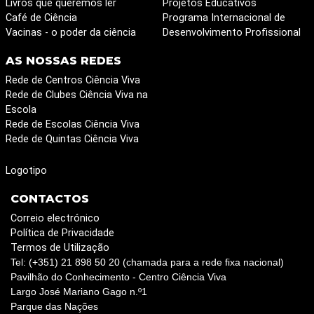
Livros que queremos ler
Projetos Educativos
análise energética para o tipo de bateria a utilizar.
Café de Ciência
Programa Internacional de
Em seguida, o dispositivo será equipado com
Vacinas - o poder da ciência
Desenvolvimento Profissional
comunicação para rede sem fios. Posteriormente,
será utilizado um protocolo de comunicação para
AS NOSSAS REDES
enviar os dados para o sistema de monitorização.
Rede de Centros Ciência Viva
Os dados serão então armazenados e, em seguida,
Rede de Clubes Ciência Viva na
apresentados. Após este passo, será feita a
Escola
impressão 3D do encapsulamento para todo o
Rede de Escolas Ciência Viva
sistema. Por fim, os “objetos” criados pelos
Rede de Quintas Ciência Viva
participantes poderão comunicar entre si e também
Logotipo
serem “agrupados” numa torre de monitorização.
CONTACTOS
Correio electrónico
Política de Privacidade
Termos de Utilização
Tel: (+351) 21 898 50 20 (chamada para a rede fixa nacional)
Pavilhão do Conhecimento - Centro Ciência Viva
Largo José Mariano Gago n.º1
Parque das Nações