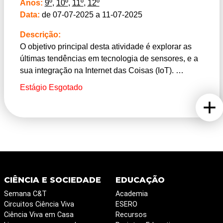
Anos:
9º
,
10º
,
11º
,
12º
Data:
de 07-07-2025 a 11-07-2025
Descrição:
O objetivo principal desta atividade é explorar as
últimas tendências em tecnologia de sensores, e a
sua integração na Internet das Coisas (IoT).
Vamos identificar as aplicações práticas dos
Estágio Esgotado
elementos sensores na tecnologia IoT em
diferentes setores, como saúde, agricultura,
indústria, e entre outros.
Em termos práticos, a conceção passa por cada um
dos participantes, desenvolver em laboratório uma
aplicação IoT. Para cada participante, será
escolhida uma variável física, o elemento sensor. O
processo envolverá várias etapas: primeiro, o
CIÊNCIA E SOCIEDADE
EDUCAÇÃO
desenvolvimento do hardware, que inclui o projeto
Semana C&T
Academia
e a implementação de uma placa de circuito
Circuitos Ciência Viva
ESERO
impresso para a aquisição do sinal. Será feita uma
Ciência Viva em Casa
Recursos