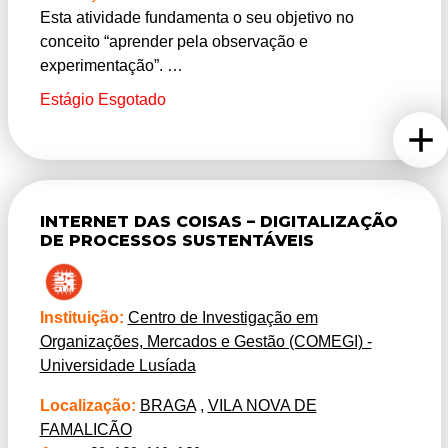
Esta atividade fundamenta o seu objetivo no
conceito “aprender pela observação e
experimentação”.
Nesse sentido, propõe-se a investigação e
Estágio Esgotado
desenvolvimento de conceitos ligados à mecânica
automóvel. Através do processo denominado
“Engenharia Inversa” e com o auxílio de um scanner
3D, os alunos vão fazer a digitalização de um
chassi à escala 1:24. Cada participante irá utilizar
INTERNET DAS COISAS – DIGITALIZAÇÃO
software 3D, para reproduzir esse chassi com as
DE PROCESSOS SUSTENTÁVEIS
alterações personalizadas de cada um. O resultado
final será impresso em 3D.
Instituição:
Centro de Investigação em
Organizações, Mercados e Gestão (COMEGI) -
Universidade Lusíada
Localização:
BRAGA
,
VILA NOVA DE
FAMALICÃO