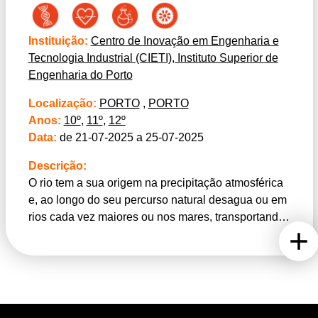
Para além de alimentos, muitas plantas e frutos
produzem/possuem produtos orgânicos de alto
valor económico (óleos, resinas, borracha, gomas,
Instituição:
Centro de Inovação em Engenharia e
cera, corantes, aromas, etc.).
Tecnologia Industrial (CIETI), Instituto Superior de
Engenharia do Porto
Neste estágio científico, propomos-te que
Localização:
PORTO
,
PORTO
descubras novos aspetos ligados ao uso, aplicação
Anos:
10º
,
11º
,
12º
e investigação de produtos naturais. Poderás
Data:
de 21-07-2025 a 25-07-2025
trabalhar nos nossos laboratórios e descobrir por ti
mesmo, como se obtém o ácido cítrico, uma das
Descrição:
substâncias mais utilizadas pela indústria alimentar
O rio tem a sua origem na precipitação atmosférica
e de bebidas, a partir do limão.
e, ao longo do seu percurso natural desagua ou em
rios cada vez maiores ou nos mares, transportando
diversos detritos naturais, por arrastamento e por
dissolução. A composição e constituição destes
fatores, determinam a composição da fauna e flora
existente nas bacias hidrográficas.
Os detritos naturais de origem antropogénica,