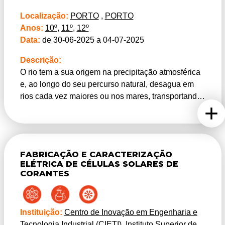
cosméticos e estão presentes na composição de
Localização:
PORTO
,
PORTO
produtos alimentícios para realçar e imitar sabores
Anos:
10º
,
11º
,
12º
e aromas.
Data:
de 30-06-2025 a 04-07-2025
Neste estágio científico, propomos-te que
Descrição:
descubras novos aspetos ligados ao uso e
O rio tem a sua origem na precipitação atmosférica
investigação de aromas. Poderás trabalhar nos
e, ao longo do seu percurso natural, desagua em
nossos laboratórios e descobrir por ti mesmo que a
rios cada vez maiores ou nos mares, transportando
química é uma ciência central por detrás do sabor e
diversos detritos naturais, por arrastamento e por
cheiro do mundo que nos rodeia.
dissolução. A composição e constituição destes
fatores, determinam a composição da fauna e flora
existente nas bacias hidrográficas.
FABRICAÇÃO E CARACTERIZAÇÃO
Os detritos naturais de origem antropogénica,
ELÉTRICA DE CÉLULAS SOLARES DE
ocorrem naturalmente no seio das comunidades
CORANTES
humanas e caracterizam-se pela novidade de
materiais, como os pesticidas de síntese ou os
plásticos, e pela lenta velocidade de reintegração
Instituição:
Centro de Inovação em Engenharia e
na natureza – poluentes. A consequência inevitável
Tecnologia Industrial (CIETI), Instituto Superior de