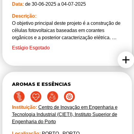
Data:
de 30-06-2025 a 04-07-2025
Descrição:
O objetivo principal deste projeto é a construção de
células fotovoltaicas baseadas em corantes
orgânicos e a posterior caracterização elétrica.
Para a caracterização destas células será medida a
Estágio Esgotado
resposta em tensão e corrente elétrica sob
iluminação solar, permitindo a extração de
parâmetros como a eficiência do dispositivo, fator
de forma, tensão de circuito aberto e corrente de
curto-circuito. Quer a construção das células, quer a
AROMAS E ESSÊNCIAS
sua caracterização, serão realizadas nos
laboratórios do CIETI/ISEP localizada na cidade do
Porto.
Instituição:
Centro de Inovação em Engenharia e
No âmbito deste projeto, será feita uma
Tecnologia Industrial (CIETI), Instituto Superior de
apresentação dos grupos de investigação e uma
Engenharia do Porto
visita aos laboratórios do CIETI/ISEP.
Localização:
PORTO
,
PORTO