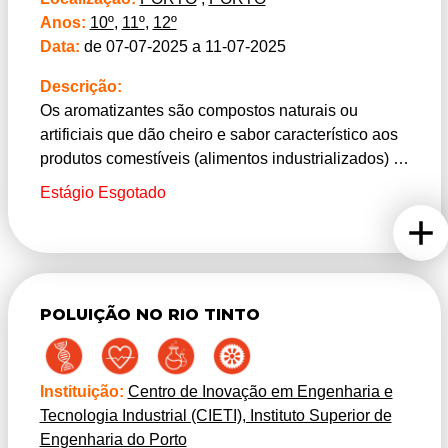
Anos:
10º
,
11º
,
12º
Data:
de 07-07-2025 a 11-07-2025
Descrição:
Os aromatizantes são compostos naturais ou
artificiais que dão cheiro e sabor característico aos
produtos comestíveis (alimentos industrializados) e
odor aos produtos não comestíveis (cosméticos,
Estágio Esgotado
aromatizador de ambientes, etc.). Os aromas estão
diretamente ligados às memórias e às emoções, e
por isso são criados de modo a valorizar e a
personalizar cada um dos produtos a desenvolver.
O processo criativo de um aroma envolve
POLUIÇÃO NO RIO TINTO
tecnologia, investigação, conhecimento científico,
mas acima de tudo sensibilidade.
Os ésteres são substâncias orgânicas
Instituição:
Centro de Inovação em Engenharia e
frequentemente encontradas na natureza, e
Tecnologia Industrial (CIETI), Instituto Superior de
desempenham um papel importante na indústria
Engenharia do Porto
farmacêutica, de perfumes, de polímeros, de