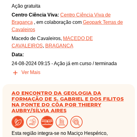
Ação gratuita
Centro Ciência Viva:
Centro Ciência Viva de
Bragança
, em colaboração com
Geopark Terras de
Cavaleiros
Macedo de Cavaleiros,
MACEDO DE
CAVALEIROS
,
BRAGANCA
Data:
24-08-2024 09:15
- Ação já em curso / terminada
Ver Mais
AO ENCONTRO DA GEOLOGIA DA
FORMAÇÃO DE S. GABRIEL E DOS FILITOS
NA PONTE DO CÔA POR THIERRY
AUBRY/SÍLVIA AIRES
Esta região integra-se no Maciço Hespérico,