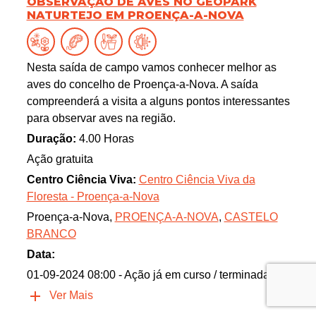
OBSERVAÇÃO DE AVES NO GEOPARK
NATURTEJO EM PROENÇA-A-NOVA
Nesta saída de campo vamos conhecer melhor as
aves do concelho de Proença-a-Nova. A saída
compreenderá a visita a alguns pontos interessantes
para observar aves na região.
Duração:
4.00 Horas
Ação gratuita
Centro Ciência Viva:
Centro Ciência Viva da
Floresta - Proença-a-Nova
Proença-a-Nova,
PROENÇA-A-NOVA
,
CASTELO
BRANCO
Data:
01-09-2024 08:00
- Ação já em curso / terminada
Ver Mais