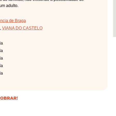
um adulto.
ência de Braga
,
VIANA DO CASTELO
da
da
da
da
da
DOBRAR!