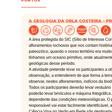
PORTOS
A GEOLOGIA DA ORLA COSTEIRA – P
A área protegida do SIC (Sítio de Interesse Comu
afloramentos rochosos que nos contam história
paleozóico, quando o nosso território era muit
tínhamos um oceano primitivo, onde atualmen
geológicas desse período.
A atividade pretende levar os participantes a 
observação, a entenderem de que forma a terra
observar, nestes afloramentos, indícios da bio
Todos os participantes deverão levar vestuári
poderão levar binóculos e máquina fotográfica
dependente das condições meteorológicas. O po
responsável vai estar facilmente identificável, 
Ciência Viva no Verão em Rede são destinadas 