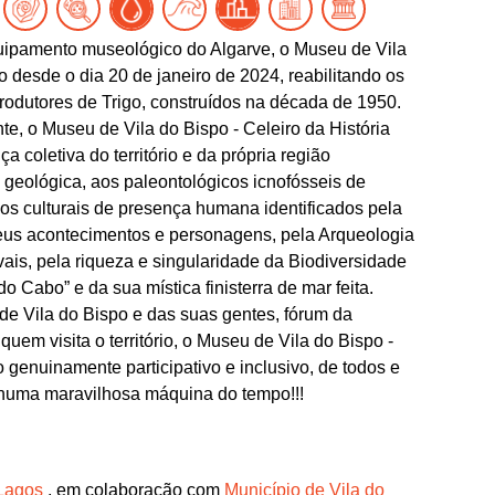
equipamento museológico do Algarve, o Museu de Vila
co desde o dia 20 de janeiro de 2024, reabilitando os
odutores de Trigo, construídos na década de 1950.
te, o Museu de Vila do Bispo - Celeiro da História
a coletiva do território e da própria região
 geológica, aos paleontológicos icnofósseis de
ios culturais de presença humana identificados pela
seus acontecimentos e personagens, pela Arqueologia
ais, pela riqueza e singularidade da Biodiversidade
 Cabo” e da sua mística finisterra de mar feita.
e Vila do Bispo e das suas gentes, fórum da
em visita o território, o Museu de Vila do Bispo -
genuinamente participativo e inclusivo, de todos e
 numa maravilhosa máquina do tempo!!!
 Lagos
, em colaboração com
Município de Vila do