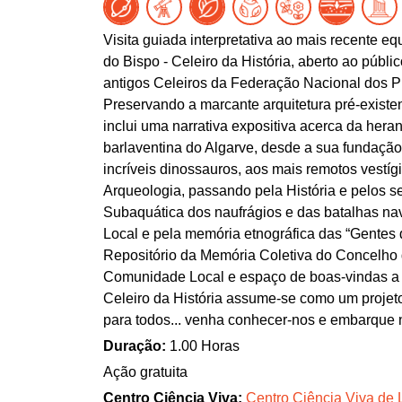
Visita guiada interpretativa ao mais recente 
do Bispo - Celeiro da História, aberto ao públi
antigos Celeiros da Federação Nacional dos Pr
Preservando a marcante arquitetura pré-existen
inclui uma narrativa expositiva acerca da heranç
barlaventina do Algarve, desde a sua fundação
incríveis dinossauros, aos mais remotos vestíg
Arqueologia, passando pela História e pelos 
Subaquática dos naufrágios e das batalhas nav
Local e pela memória etnográfica das “Gentes do
Repositório da Memória Coletiva do Concelho d
Comunidade Local e espaço de boas-vindas a qu
Celeiro da História assume-se como um projeto 
para todos... venha conhecer-nos e embarque
Duração:
1.00 Horas
Ação gratuita
Centro Ciência Viva:
Centro Ciência Viva de