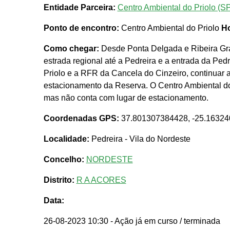
Entidade Parceira:
Centro Ambiental do Priolo (S
Ponto de encontro:
Centro Ambiental do Priolo
Ho
Como chegar:
Desde Ponta Delgada e Ribeira Gra
estrada regional até a Pedreira e a entrada da Ped
Priolo e a RFR da Cancela do Cinzeiro, continuar a
estacionamento da Reserva. O Centro Ambiental do
mas não conta com lugar de estacionamento.
Coordenadas GPS:
37.801307384428, -25.1632
Localidade:
Pedreira - Vila do Nordeste
Concelho:
NORDESTE
Distrito:
R A ACORES
Data:
26-08-2023 10:30
- Ação já em curso / terminada