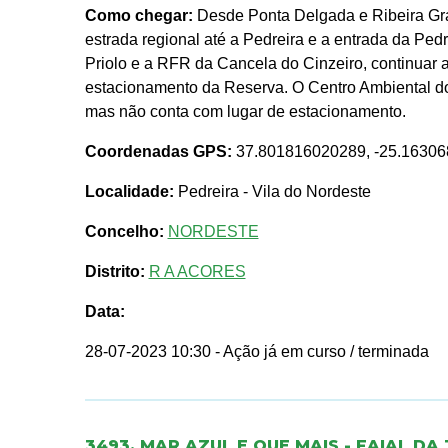
Como chegar:
Desde Ponta Delgada e Ribeira Gra
estrada regional até a Pedreira e a entrada da Ped
Priolo e a RFR da Cancela do Cinzeiro, continuar a
estacionamento da Reserva. O Centro Ambiental do
mas não conta com lugar de estacionamento.
Coordenadas GPS:
37.801816020289, -25.1630
Localidade:
Pedreira - Vila do Nordeste
Concelho:
NORDESTE
Distrito:
R A ACORES
Data:
28-07-2023 10:30
- Ação já em curso / terminada
3493. MAR AZUL E QUE MAIS - FAIAL D