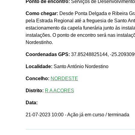
Ponto de encontro:
Serviços de Desenvolvimento 
Como chegar:
Desde Ponta Delgada e Ribeira Gra
pela Estrada Regional até a freguesia de Santo An
estacionamento da capela funerária junto às insta
instalações. O ponto de encontro será nas instala
Nordestinho.
Coordenadas GPS:
37.85248825144, -25.20930
Localidade:
Santo António Nordestino
Concelho:
NORDESTE
Distrito:
R A ACORES
Data:
21-07-2023 10:00
- Ação já em curso / terminada