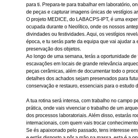
para ti. Prepara-te para trabalhar em laboratório,
de peças e capturar imagens únicas de vestígios a
O projeto MEDICE, do LABACPS-IPT, é uma experiên
ocupada durante o Neolítico, onde os nossos antep
divindades ou festividades. Aqui, os vestígios reve
época, e tu serás parte da equipa que vai ajudar 
preservação dos objetos.
Ao longo de uma semana, terás a oportunidade de 
escavações em locais de grande relevância arqueoló
peças cerâmicas, além de documentar todo o proces
detalhes dos achados sejam preservados para futu
conservação e restauro, essenciais para o estudo de
A tua rotina será intensa, com trabalho no campo p
prática, onde vais vivenciar o trabalho de um arq
dos processos laboratoriais. Além disso, estarás 
internacionais, com quem vais trocar conhecimento
Se és apaixonado pelo passado, tens interesse em
e estás disposto a pôr a mão na massa, esta é a o