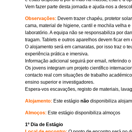
Vem fazer parte desta jornada e ajuda-nos a desco
Observações:
Devem trazer chapéu, protetor solar
cama, material de higiene, cantil e mochila velha 
laboratório. A equipa não se responsabiliza por d
tragam. Tablets e outros aparelhos devem ficar em
O alojamento será em camaratas, por isso traz o t
experiência prática e imersiva.
Informação adicional seguirá por email, referindo 
Os jovens integram um projeto científico internacio
contacto real com situações de trabalho académico
ensino superior e investigadores.
Espera-vos escavações, registo de materiais, lava
Alojamento:
Este estágio
não
disponibiliza aloja
Almoços:
Este estágio disponibiliza almoços
1º Dia de Estágio
Local de encontro:
O ponto de encontro será no d