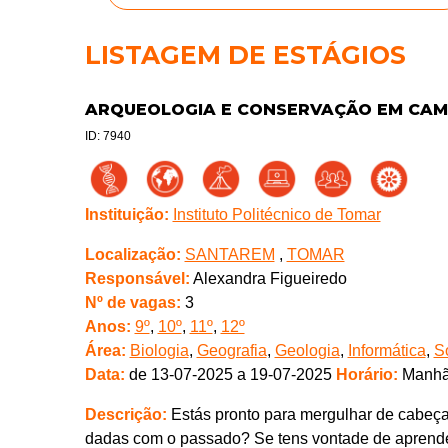
LISTAGEM DE ESTÁGIOS
ARQUEOLOGIA E CONSERVAÇÃO EM CAM
ID: 7940
Instituição:
Instituto Politécnico de Tomar
Localização:
SANTAREM
,
TOMAR
Responsável:
Alexandra Figueiredo
Nº de vagas:
3
Anos:
9º
,
10º
,
11º
,
12º
Área:
Biologia
,
Geografia
,
Geologia
,
Informática
,
S
Data:
de 13-07-2025 a 19-07-2025
Horário:
Manhã
Descrição:
Estás pronto para mergulhar de cabeça
dadas com o passado? Se tens vontade de aprender, 