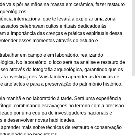
 onde vais pôr as mãos na massa em cerâmica, fazer restauro
rqueológicos.
cia internacional que te levará a explorar uma zona
assados celebravam cultos e rituais dedicados às
lam a importância das crenças e práticas espirituais dessa
a entender esses momentos através do estudo e
trabalhar em campo e em laboratório, realizando
gica. No laboratório, o foco será na análise e restauro de
so através da fotografia arqueológica, garantindo que os
ras investigações. Vais também aprender as técnicas de
 artefactos e para a preservação do património histórico.
ela manhã e no laboratório à tarde. Será uma experiência
ueólogo, combinando escavações no terreno com a precisão
rodeado por uma equipa de investigadores nacionais e
s e desenvolver novas habilidades.
 aprender mais sobre técnicas de restauro e conservação
portunidade que procuravas.