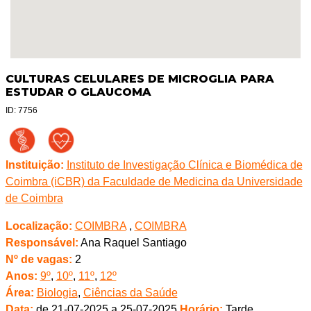
CULTURAS CELULARES DE MICROGLIA PARA
ESTUDAR O GLAUCOMA
ID: 7756
Instituição:
Instituto de Investigação Clínica e Biomédica de
Coimbra (iCBR) da Faculdade de Medicina da Universidade
de Coimbra
Localização:
COIMBRA
,
COIMBRA
Responsável:
Ana Raquel Santiago
Nº de vagas:
2
Anos:
9º
,
10º
,
11º
,
12º
Área:
Biologia
,
Ciências da Saúde
Data:
de 21-07-2025 a 25-07-2025
Horário:
Tarde