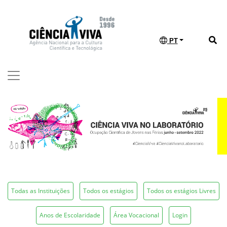
PT
Todas as Instituições
Todos os estágios
Todos os estágios Livres
Anos de Escolaridade
Área Vocacional
Login