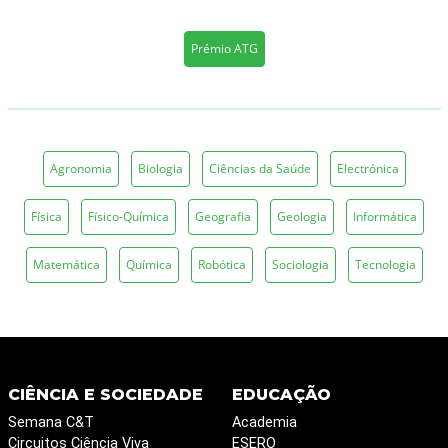
Prémio ATG
Agronomia
Biologia
Ciências da Saúde
Electrónica
Física
Físico-Química
Geografia
Geologia
Informática
Matemática
Química
Robótica
Sociologia
Tecnologia
CIÊNCIA E SOCIEDADE
EDUCAÇÃO
Semana C&T
Academia
Circuitos Ciência Viva
ESERO