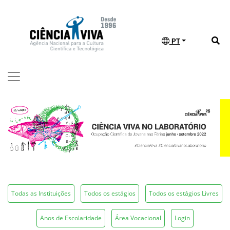
PT
Todas as Instituições
Todos os estágios
Todos os estágios Livres
Anos de Escolaridade
Área Vocacional
Login