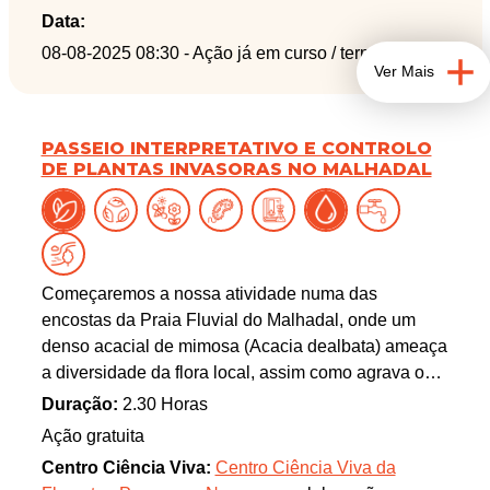
Data:
08-08-2025 08:30
- Ação já em curso / terminada
Ver Mais
PASSEIO INTERPRETATIVO E CONTROLO
DE PLANTAS INVASORAS NO MALHADAL
Começaremos a nossa atividade numa das
encostas da Praia Fluvial do Malhadal, onde um
denso acacial de mimosa (Acacia dealbata) ameaça
a diversidade da flora local, assim como agrava o
risco de incêndio da região. Iremos realizar uma
Duração:
2.30 Horas
ação de controlo desta espécie invasora, através do
Ação gratuita
descasque, contribuindo assim para tentar mitigar o
Centro Ciência Viva:
Centro Ciência Viva da
seu impacto. De seguida, faremos um passeio