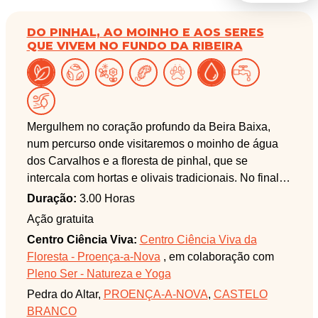
DO PINHAL, AO MOINHO E AOS SERES
QUE VIVEM NO FUNDO DA RIBEIRA
Mergulhem no coração profundo da Beira Baixa,
num percurso onde visitaremos o moinho de água
dos Carvalhos e a floresta de pinhal, que se
intercala com hortas e olivais tradicionais. No final
do percurso, debruçar-nos-emos sobre a ribeira da
Duração:
3.00 Horas
Sarzedinha, onde descobriremos os inúmeros e
Ação gratuita
diversos macroinvertebrados que vivem debaixo das
Centro Ciência Viva:
Centro Ciência Viva da
pedras da ribeira. Com recurso a lupas binoculares,
Floresta - Proença-a-Nova
, em colaboração com
ficaremos a conhecer mais de perto estes seres
Pleno Ser - Natureza e Yoga
aquáticos.
Pedra do Altar,
PROENÇA-A-NOVA
,
CASTELO
BRANCO