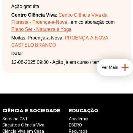
esconde debaixo de água.
Ação gratuita
Centro Ciência Viva:
Centro Ciência Viva da
Floresta - Proença-a-Nova
, em colaboração com
Pleno Ser - Natureza e Yoga
Moitas, Proença-a-Nova,
PROENÇA-A-NOVA
,
CASTELO BRANCO
Data:
12-08-2025 09:30
- Ação já em curso / terminada
Ver Mais
CIÊNCIA E SOCIEDADE
EDUCAÇÃO
Semana C&T
Academia
Circuitos Ciência Viva
ESERO
Ciência Viva em Casa
Recursos