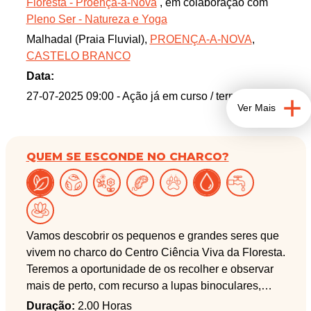
Floresta - Proença-a-Nova
, em colaboração com
interpretativo na envolvência da Praia Fluvial do
Pleno Ser - Natureza e Yoga
Malhadal para dar a conhecer a biodiversidade
Malhadal (Praia Fluvial),
PROENÇA-A-NOVA
,
local.
CASTELO BRANCO
Data:
27-07-2025 09:00
- Ação já em curso / terminada
Ver Mais
QUEM SE ESCONDE NO CHARCO?
Vamos descobrir os pequenos e grandes seres que
vivem no charco do Centro Ciência Viva da Floresta.
Teremos a oportunidade de os recolher e observar
mais de perto, com recurso a lupas binoculares,
para vermos a incrível biodiversidade que se
Duração:
2.00 Horas