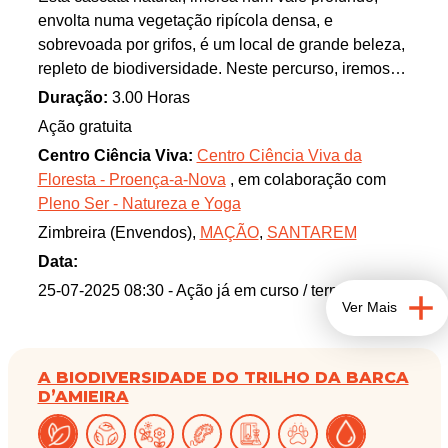
envolta numa vegetação ripícola densa, e
sobrevoada por grifos, é um local de grande beleza,
repleto de biodiversidade. Neste percurso, iremos
descobrir mais sobre a vegetação e a fauna local.
Duração:
3.00 Horas
Com recurso a lupas binoculares, vamos observar
Ação gratuita
macroinvertebrados aquáticos que descobriremos
Centro Ciência Viva:
Centro Ciência Viva da
na ribeira. No final, poderemos usufruir de
Floresta - Proença-a-Nova
, em colaboração com
momentos de contemplação e presença plena neste
Pleno Ser - Natureza e Yoga
local natural mágico.
Zimbreira (Envendos),
MAÇÃO
,
SANTAREM
Data:
25-07-2025 08:30
- Ação já em curso / terminada
Ver Mais
A BIODIVERSIDADE DO TRILHO DA BARCA
D’AMIEIRA