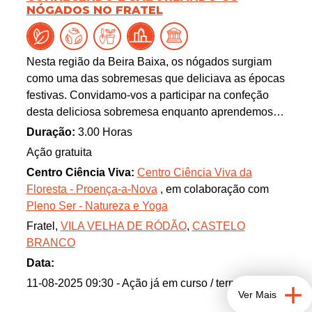
NÓGADOS NO FRATEL
Nesta região da Beira Baixa, os nógados surgiam
como uma das sobremesas que deliciava as épocas
festivas. Convidamo-vos a participar na confeção
desta deliciosa sobremesa enquanto aprendemos
mais sobre a ciência por detrás desta iguaria, e
Duração:
3.00 Horas
ouvimos os costumes e tradições do Fratel e aldeias
Ação gratuita
vizinhas. A atividade inclui visita guiada à aldeia e
Centro Ciência Viva:
Centro Ciência Viva da
ao Núcleo Museológico História de uma
Floresta - Proença-a-Nova
, em colaboração com
Comunidade Rural.
Pleno Ser - Natureza e Yoga
Fratel,
VILA VELHA DE RÓDÃO
,
CASTELO
BRANCO
Data:
11-08-2025 09:30
- Ação já em curso / terminada
Ver Mais