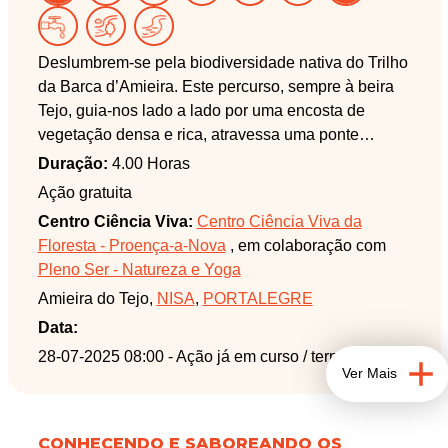
Deslumbrem-se pela biodiversidade nativa do Trilho
da Barca d’Amieira. Este percurso, sempre à beira
Tejo, guia-nos lado a lado por uma encosta de
vegetação densa e rica, atravessa uma ponte
pedonal suspensa, leva-nos a vários miradouros, e
Duração:
4.00 Horas
maravilha-nos com a sua beleza natural.
Ação gratuita
Centro Ciência Viva:
Centro Ciência Viva da
Floresta - Proença-a-Nova
, em colaboração com
Pleno Ser - Natureza e Yoga
Amieira do Tejo,
NISA
,
PORTALEGRE
Data:
28-07-2025 08:00
- Ação já em curso / terminada
Ver Mais
CONHECENDO E SABOREANDO OS