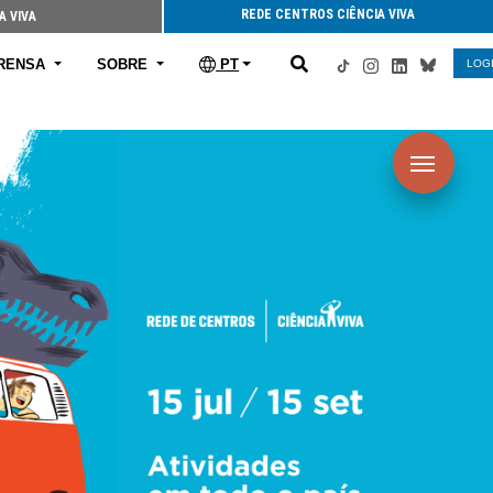
REDE CENTROS CIÊNCIA VIVA
A VIVA
RENSA
SOBRE
PT
LOG