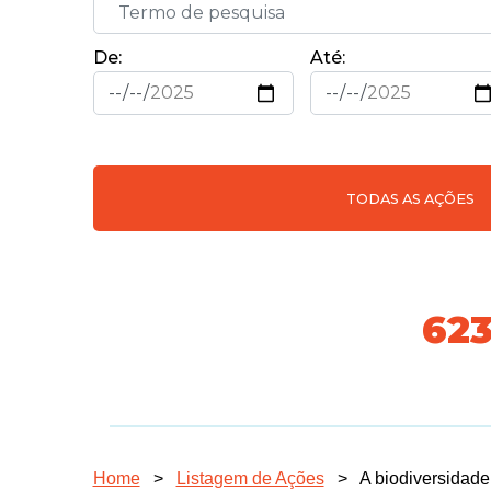
De:
Até:
TODAS AS AÇÕES
718
Home
>
Listagem de Ações
>
A biodiversidade