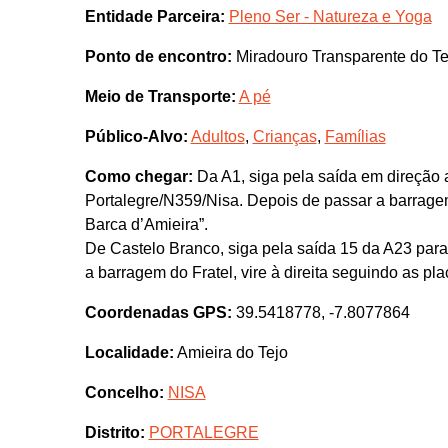
Entidade Parceira:
Pleno Ser - Natureza e Yoga
Ponto de encontro:
Miradouro Transparente do Te
Meio de Transporte:
A pé
Público-Alvo:
Adultos
,
Crianças
,
Famílias
Como chegar:
Da A1, siga pela saída em direção 
Portalegre/N359/Nisa. Depois de passar a barragem d
Barca d’Amieira”.
De Castelo Branco, siga pela saída 15 da A23 para
a barragem do Fratel, vire à direita seguindo as pla
Coordenadas GPS:
39.5418778, -7.8077864
Localidade:
Amieira do Tejo
Concelho:
NISA
Distrito:
PORTALEGRE