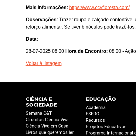
Mais informações:
https://www.ccvfloresta.com/
Observações:
Trazer roupa e calçado confortável 
reforço alimentar. Se tiver binóculos pode trazê-los.
Data:
28-07-2025 08:00
Hora de Encontro:
08:00
- Ação
Voltar à listagem
CIÊNCIA E
EDUCAÇÃO
SOCIEDADE
Academia
Semana C&T
ESERO
Circuitos Ciência Viva
Recursos
Ciência Viva em Casa
Projetos Educativos
Livros que queremos ler
Programa Internacional 