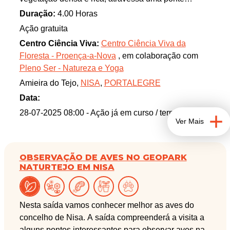
pedonal suspensa, leva-nos a vários miradouros, e
Duração:
4.00 Horas
maravilha-nos com a sua beleza natural.
Ação gratuita
Centro Ciência Viva:
Centro Ciência Viva da
Floresta - Proença-a-Nova
, em colaboração com
Pleno Ser - Natureza e Yoga
Amieira do Tejo,
NISA
,
PORTALEGRE
Data:
28-07-2025 08:00
- Ação já em curso / terminada
Ver Mais
OBSERVAÇÃO DE AVES NO GEOPARK
NATURTEJO EM NISA
Nesta saída vamos conhecer melhor as aves do
concelho de Nisa. A saída compreenderá a visita a
alguns pontos interessantes para observar aves na