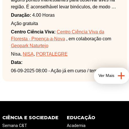
região. É aconselhável levar binóculos, de modo a
poder tirar o máximo partido desta atividade.
Duração:
4.00 Horas
Ação gratuita
Centro Ciência Viva:
Centro Ciência Viva da
Floresta - Proença-a-Nova
, em colaboração com
Geopark Naturtejo
Nisa,
NISA
,
PORTALEGRE
Data:
06-09-2025 08:00
- Ação já em curso / terminada
Ver Mais
CIÊNCIA E SOCIEDADE
EDUCAÇÃO
Semana C&T
Academia